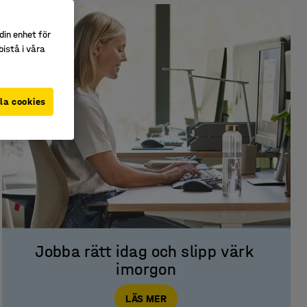
din enhet för
istå i våra
la cookies
Jobba rätt idag och slipp värk 
imorgon
LÄS MER