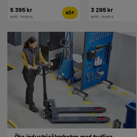
5 395 kr
3 295 kr
KÖP
exkl. moms
exkl. moms
Öka industrisäkerheten med tydliga