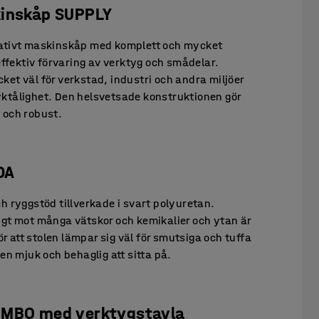
inskåp SUPPLY
tativt maskinskåp med komplett och mycket
 effektiv förvaring av verktyg och smådelar.
ket väl för verkstad, industri och andra miljöer
ktålighet. Den helsvetsade konstruktionen gör
 och robust.
DA
h ryggstöd tillverkade i svart polyuretan.
igt mot många vätskor och kemikalier och ytan är
gör att stolen lämpar sig väl för smutsiga och tuffa
den mjuk och behaglig att sitta på.
OMBO med verktygstavla