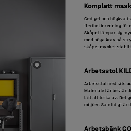
Komplett mask
Gediget och högkvali
flexibel inredning för
Skåpet lämpar sig myc
med höga krav på stry
skåpet mycket stabilt
Arbetsstol KIL
Arbetsstol med sits oc
Materialet är beständ
lätt att torka av. Det 
miljöer. Samtidigt är 
Arbetsbänk C