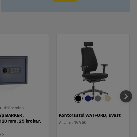
ra utföranden
åp BARKER,
Kontorsstol WATFORD, svart
120 mm, 25 krokar,
Art. nr
:
14450
73