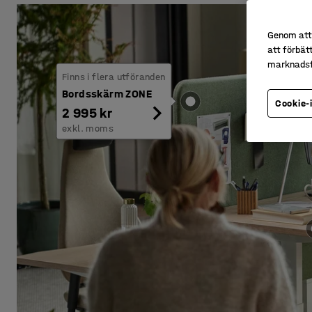
Genom att 
att förbät
marknadsf
Finns i flera utföranden
Bordsskärm ZONE
Cookie-
2 995 kr
exkl. moms