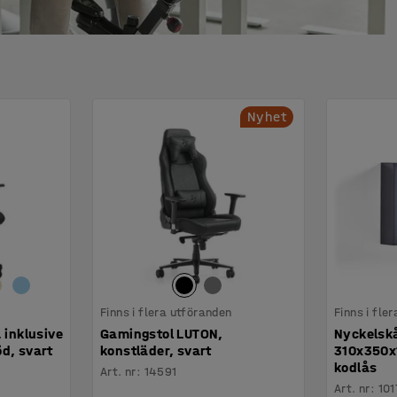
Nyhet
Finns i flera utföranden
Finns i fle
 inklusive
Gamingstol LUTON,
Nyckelsk
d, svart
konstläder, svart
310x350x
kodlås
Art. nr
:
14591
Art. nr
:
101