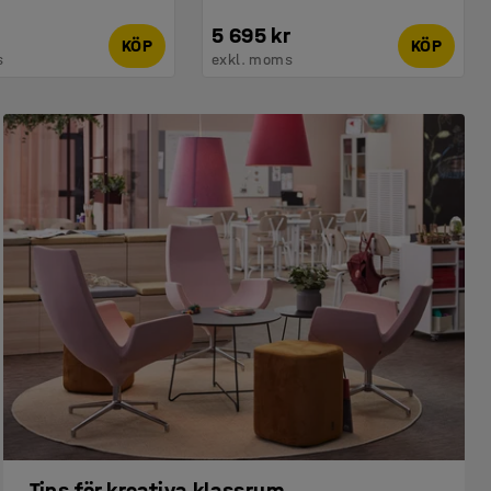
5 695 kr
KÖP
KÖP
s
exkl. moms
Tips för kreativa klassrum