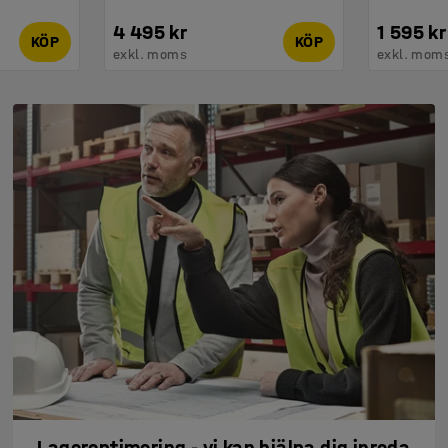
4 495 kr
1 595 kr
KÖP
KÖP
exkl. moms
exkl. mom
Lageroptimering - vi kan hjälpa dig inreda