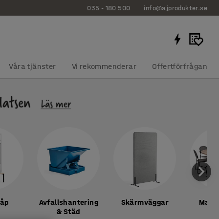
035 - 180 500
info@ajprodukter.se
Våra tjänster
Vi rekommenderar
Offertförfrågan
kåp
Avfallshantering
Skärmväggar
Mats
& Städ