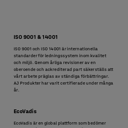
ISO 9001 & 14001
ISO 9001 och ISO 14001 är internationella
standarder för ledningssystem inom kvalitet
och miljö. Genom årliga revisioner av en
oberoende och ackrediterad part säkerställs att
vårt arbete präglas av ständiga förbättringar.
AJ Produkter har varit certifierade under många
år.
EcoVadis
EcoVadis är en global plattform som bedömer