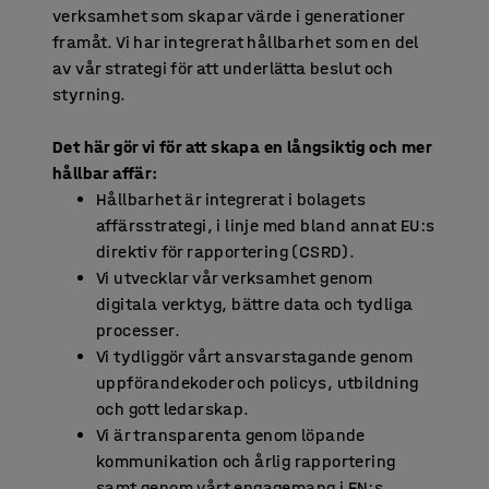
verksamhet som skapar värde i generationer
framåt. Vi har integrerat hållbarhet som en del
av vår strategi för att underlätta beslut och
styrning.
Det här gör vi för att skapa en långsiktig och mer
hållbar affär:
Hållbarhet är integrerat i bolagets
affärsstrategi, i linje med bland annat EU:s
direktiv för rapportering (CSRD).
Vi utvecklar vår verksamhet genom
digitala verktyg, bättre data och tydliga
processer.
Vi tydliggör vårt ansvarstagande genom
uppförandekoder och policys, utbildning
och gott ledarskap.
Vi är transparenta genom löpande
kommunikation och årlig rapportering
samt genom vårt engagemang i FN:s