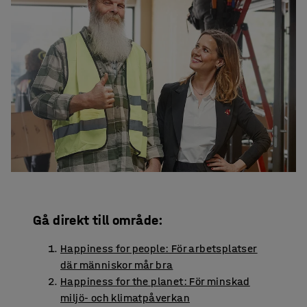
Gå direkt till område:
Happiness for people: För arbetsplatser
där människor mår bra
Happiness for the planet: För minskad
miljö- och klimatpåverkan