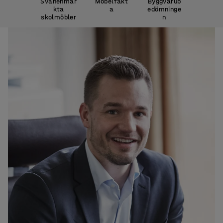
Svanenmär
Möbelfakt
Byggvarub
kta
a
edömninge
skolmöbler
n