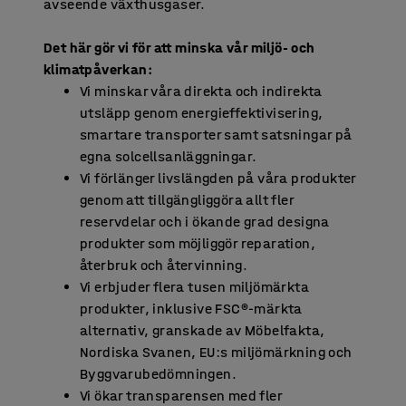
avseende växthusgaser.
Det här gör vi för att minska vår miljö- och
klimatpåverkan:
Vi minskar våra direkta och indirekta
utsläpp genom energieffektivisering,
smartare transporter samt satsningar på
egna solcellsanläggningar.
Vi förlänger livslängden på våra produkter
genom att tillgängliggöra allt fler
reservdelar och i ökande grad designa
produkter som möjliggör reparation,
återbruk och återvinning.
Vi erbjuder flera tusen miljömärkta
produkter, inklusive FSC®-märkta
alternativ, granskade av Möbelfakta,
Nordiska Svanen, EU:s miljömärkning och
Byggvarubedömningen.
Vi ökar transparensen med fler