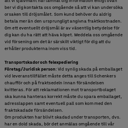
att vi självmant har lämnat dig information enligt ovan
ber vi dig kontakta oss omgående så att vi kan undersöka
orsaken till dröjsmålet. Som kund behöver du aldrig
betala mer än den ursprungligt angivna fraktkostnaden.
Om ett eventuellt dröjsmål är av väsentlig betydelse för
dig kan du ha rätt att häva köpet. Meddela oss omgående
vid försening om det är särskilt viktigt för dig att du
erhåller produkterna inom viss tid.
Transportskador och felexpediering
Företag/Juridisk person
: Vid synlig skada på emballaget
vid leveranstillfället måste detta anges till Schenkers
chaufför och på fraktsedeln innan försändelsen
kvitteras. För att reklamationen mot transportbolaget
ska kunna hanteras korrekt måste du spara emballaget,
adresslappen samt eventuell pall som kom med den
fraktskadade försändelsen.
Om produkten har blivit skadad under transporten, dvs.
har en dold skada, bör det anmälas omgående till vår