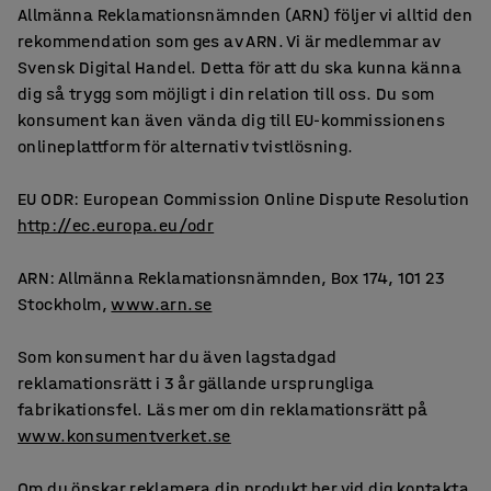
Allmänna Reklamationsnämnden (ARN) följer vi alltid den
rekommendation som ges av ARN. Vi är medlemmar av
Svensk Digital Handel. Detta för att du ska kunna känna
dig så trygg som möjligt i din relation till oss. Du som
konsument kan även vända dig till EU-kommissionens
onlineplattform för alternativ tvistlösning.
EU ODR: European Commission Online Dispute Resolution
http://ec.europa.eu/odr
ARN: Allmänna Reklamationsnämnden, Box 174, 101 23
Stockholm,
www.arn.se
Som konsument har du även lagstadgad
reklamationsrätt i 3 år gällande ursprungliga
fabrikationsfel. Läs mer om din reklamationsrätt på
www.konsumentverket.se
Om du önskar reklamera din produkt ber vid dig kontakta