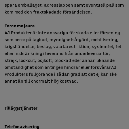
spara emballaget, adresslappen samt eventuell pall som
kom med den fraktskadade försändelsen.
Force majeure
AJ Produkter är inte ansvariga för skada eller försening
som beror på lagbud, myndighetsåtgärd, mobilisering,
krigshändelse, beslag, valutarestriktion, systemfel, fel
eller inskränkning i leverans från underleverantör,
strejk, lockout, bojkott, blockad eller annan liknande
omständighet som antingen hindrar eller försvårar AJ
Produkters fullgörande i sådan grad att det ej kan ske
annat än till onormalt hög kostnad.
Tilläggstjänster
Telefonavisering