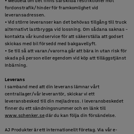
• Meddela om det finns särskilda restriktioner mot
fordonstrafik/hinder för framkomlighet vid
leveransadressen.
• Vid större leveranser kan det behövas tillgång till truck
alternativt lastbrygga vid lossning. Om sådana saknas –
kontakta vår kundservice för att säkerställa att godset
skickas med bil försedd med bakgavellyft.
• Se till så att varan/varorna går att bära in utan risk för
skada på person eller egendom vid köp att tilläggstjänst
Inbärning.
Leverans
I samband med att din leverans lämnar vårt
centrallager/vår leverantör, skickar vi ett
leveransbesked till din mejladress. I leveransbeskedet
finner du ett sändningsnummer och en länk till
www.schenker.se
där du kan följa din försändelse.
AJ Produkter är ett internationellt företag. Via vår e-