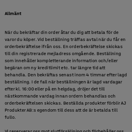
Allmänt
När du bekräftar din order åtar du dig att betala för de
varor du köper. Vid beställning träffas avtal när du får en
orderbekräftelse ifrån oss. En orderbekräftelse skickas
till din registrerade mejladress omgående. Beställning
som innehåller kompletterande information och/eller
begäran om ny kreditlimit etc. tar längre tid att
behandla. Den bekräftas senast inom 4 timmar efter lagd
beställning. I de fall när beställningen är lagd vardagar
efter kl. 16:00 eller på en helgdag, dröjer det till
nästkommande vardag innan ordern behandlas och
orderbekräftelsen skickas. Beställda produkter förblir AJ
Produkter AB:s egendom till dess att de är betalda till
fullo.
Vi reserverar oss mot slutförsäljning och förbehåller oss