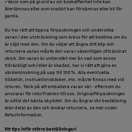
• Varor som på grund av sin beskaffenhet inte kan
återlämnas eller som snabbt kan försämras eller bli för
gamla.
Du har rätt att öppna förpackningen och undersöka
varan i den utsträckning som krävs för att bedöma om du
är nöjd med den. Om du väljer att ångra ditt köp och
returnera varan måste den vara i väsentligen oförändrat
skick. Om varan är undersökt mer än vad som anses
tillräckligt och/eller är skadad, har vi rätt att göra en
värdeminskning på upp till 100 %. Alla eventuella
tillbehör, instruktionsböcker, etc. måste finnas med vid
returen. Tänk på att emballera varan väl – eftersom du
ansvarar för returfrakten till oss. Originalförpackningen
är alltid det bästa skyddet. Om du ångrar din beställning
eller delar av den och önskar returnera, se mer under
Returinformation.
Ett tips inför större beställningar!