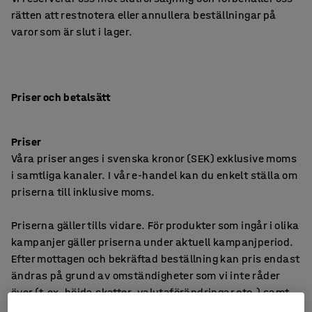
rätten att restnotera eller annullera beställningar på
varor som är slut i lager.
Priser och betalsätt
Priser
Våra priser anges i svenska kronor (SEK) exklusive moms
i samtliga kanaler. I vår e-handel kan du enkelt ställa om
priserna till inklusive moms.
Priserna gäller tills vidare. För produkter som ingår i olika
kampanjer gäller priserna under aktuell kampanjperiod.
Efter mottagen och bekräftad beställning kan pris endast
ändras på grund av omständigheter som vi inte råder
över (t.ex. höjda skatter, valutaförändringar etc.) samt
vid uppenbara felaktigheter i det angivna priset.