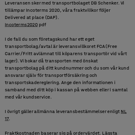
Leveransen sker med transportbolaget DB Schenker. Vi
tillämpar Incoterms 2020, våra fraktvillkor följer
Delivered at place (DAP).
Incoterms2020
pdf
I de fall du som företagskund har ett eget
transportbolag/avtal är leveransvillkoret FCA (Free
Carrier/Fritt avlämnat till köparens transportör vid vårt
lager). Vi bokar då transporten med önskat
transportbolag på ditt kundnummer och du som vår kund
ansvarar själv för transportförsäkring och
transportskadereglering. Ange den informationen i
samband med ditt köp i kassan på webben eller i samtal
med vår kundservice.
I övrigt gäller allmänna leveransbestämmelser enligt
NL
17
.
Fraktkostnaden baserar sig på ordervärdet. Lägsta