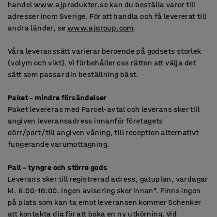
handel
www.ajprodukter.se
kan du beställa varor till
adresser inom Sverige. För att handla och få levererat till
andra länder, se
www.ajgroup.com
.
Våra leveranssätt varierar beroende på godsets storlek
(volym och vikt). Vi förbehåller oss rätten att välja det
sätt som passar din beställning bäst.
Paket – mindre försändelser
Paket levereras med Parcel-avtal och leverans sker till
angiven leveransadress innanför företagets
dörr/port/till angiven våning, till reception alternativt
fungerande varumottagning.
Pall – tyngre och större gods
Leverans sker till registrerad adress, gatuplan, vardagar
kl. 8:00–16:00. Ingen avisering sker innan*. Finns ingen
på plats som kan ta emot leveransen kommer Schenker
att kontakta dig för att boka en ny utkörning. Vid