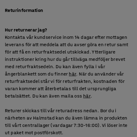
Returinformation
Hur returnerar jag?
Kontakta vår kundservice inom 14 dagar efter mottagen
leverans för att meddela att du avser göra en retur samt
för att få en returfraktsedel utskickad. Ytterligare
instruktioner kring hur du går tillväga medföljer brevet
med returfraktsedeln. Du kan även fylla i vår
ångerblankett som du finner
här
. När du använder vår
returfraktsedel står vi för returfrakten, kostnaden för
varan kommer att återbetalas till det ursprungliga
betalsättet. Du kan även maila oss
här
.
Returer skickas till vår returadress nedan. Bor du i
närheten av Halmstad kan du även lämna in produkten
till vårt centrallager (vardagar 7:30–16:00). Vi löser inte
ut paket mot postförskott.