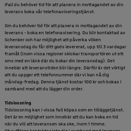
Ifall du behöver tid för att planera in mottagandet av din
leverans boka vår telefonaviseringstjänst.
Om du behöver tid för att planera in mottagandet av din
leverans – boka en telefonavisering. Du blir kontaktad av
Schenker och har möjlighet att påverka vilken
leveransdag du får ditt gods levererat, upp till 3 vardagar
framåt (Inom vissa regioner skickar transportören ut ett
sms med en länk där du bokar din leveransdag). Det
innebär att leveranstiden blir längre. Därför är det viktigt
att du uppger ett telefonnummer där vi kan nå dig
måndag–fredag. Denna tjänst kostar 100 kr och bokas i
samband med att du lägger din order.
Tidslossning
Tidslossning kan i vissa fall köpas som en tilläggstjänst.
Det är en möjlighet som innebär att du kan boka en tid
när du vill att leveransen ska ske, inom 1 timme.
Chauffören kontaktar inte dig i samband med leverans