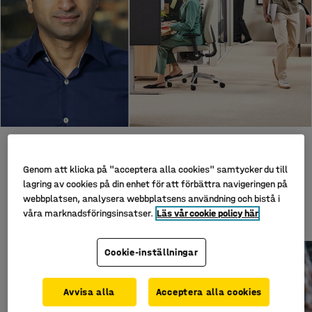
ARBETSMILJÖ
Stressforskaren: Så påverkar kontoret hur vi mår
Genom att klicka på "acceptera alla cookies" samtycker du till
lagring av cookies på din enhet för att förbättra navigeringen på
webbplatsen, analysera webbplatsens användning och bistå i
våra marknadsföringsinsatser.
Läs vår cookie policy här
SENASTE INLÄGGEN
Cookie-inställningar
Avvisa alla
Acceptera alla cookies