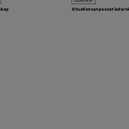
LEDARSKAP
skap
Situationsanpassat ledars