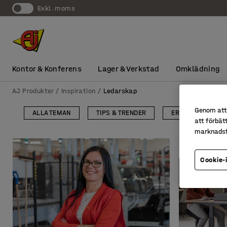
exkl. moms
Kontor & Konferens
Lager & Verkstad
Omklädning
AJ Produkter
Inspiration
Ledarskap
Genom att 
ALLA TEMAN
TIPS & TRENDER
ERGONOMI PÅ AR
att förbät
marknadsf
Cookie-