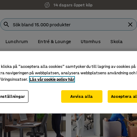
Faktura för företag
Lunchrum
Entré & Lounge
Utomhus
Skola
klicka på "acceptera alla cookies" samtycker du till lagring av cookies på 
BETSPLATSEN
ARBETSMILJÖ
KUNDREFERENSER
K
tra navigeringen på webbplatsen, analysera webbplatsens användning och b
öringsinsatser.
Läs vår cookie policy här
inställningar
Avvisa alla
Acceptera al