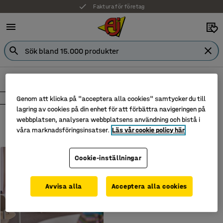
Faktura för företag
Inspiration
Koncept
KÖPGUIDE
OM AJ
LEDARSKAP
KONCEPT
Genom att klicka på "acceptera alla cookies" samtycker du till
lagring av cookies på din enhet för att förbättra navigeringen på
Visa alla teman
webbplatsen, analysera webbplatsens användning och bistå i
våra marknadsföringsinsatser.
Läs vår cookie policy här
KONCEPT
Cookie-inställningar
Skola
Avvisa alla
Acceptera alla cookies