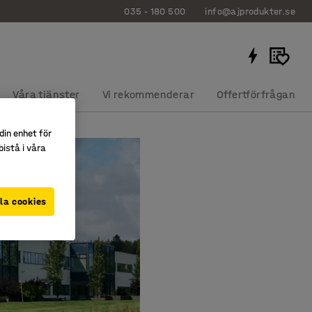
035 - 180 500
info@ajprodukter.se
Våra tjänster
Vi rekommenderar
Offertförfrågan
din enhet för
istå i våra
la cookies