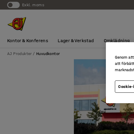
exkl. moms
Kontor & Konferens
Lager & Verkstad
Omklädning
AJ Produkter
Huvudkontor
Genom att 
att förbät
marknadsf
Cookie-