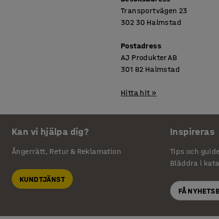
Transportvägen 23
302 30 Halmstad
Postadress
AJ Produkter AB
301 82 Halmstad
Hitta hit »
Kan vi hjälpa dig?
Inspireras
Ångerrätt, Retur & Reklamation
Tips och guid
Bläddra i kat
KUNDTJÄNST
FÅ NYHETS