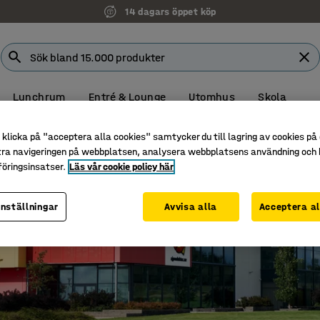
14 dagars öppet köp
Lunchrum
Entré & Lounge
Utomhus
Skola
klicka på "acceptera alla cookies" samtycker du till lagring av cookies på 
tra navigeringen på webbplatsen, analysera webbplatsens användning och b
öringsinsatser.
Läs vår cookie policy här
inställningar
Avvisa alla
Acceptera al