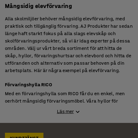
Mångsidig elevförvaring
Alla skolmiljöer behöver mångsidig elevförvaring, med
praktisk och tillgänglig förvaring. AJ Produkter har sedan
länge haft starkt fokus på alla slags elevskåp och
skolförvaringsprodukter, så vi är idag experter på dessa
områden. Välj ur vårt breda sortiment för att hitta de
skåp, hyllor, förvaringshurtsar och elevbord och hitta de
utföranden och alternativ som passar behoven på din
arbetsplats. Här är några exempel på elevförvaring.
Förvaringshylla RICO
Med en förvaringshylla som RICO får du en enkel, men
oerhört mångsidig förvaringsmöbel. Våra hyllor för
flexibel småförvaring är kompakta och finns i oerhört
Läs mer
många utföranden med olika antal fack. Samlingshylla
RICO finns med sockel eller kombineras med låsbara hjul,
beroende på behovet av mobila lösningar. Placera hyllan
längs väggen – eller mitt i rummet, som effektiv avdelare!