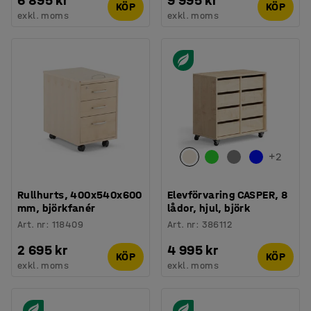
6 895 kr
9 995 kr
KÖP
KÖP
exkl. moms
exkl. moms
+
2
Rullhurts, 400x540x600
Elevförvaring CASPER, 8
mm, björkfanér
lådor, hjul, björk
Art. nr
:
118409
Art. nr
:
386112
2 695 kr
4 995 kr
KÖP
KÖP
exkl. moms
exkl. moms