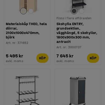
Finns i flera utföranden
Materialskåp THEO, hela
Skohylla ENTRY,
dörrar,
grundsektion,
2100x1000x470mm,
vägghängd, 5 skohyllor,
björk
1800x900x300 mm,
antracit
Art. nr
:
371652
Art. nr
:
3000707
5 495 kr
7 645 kr
KÖP
KÖP
exkl. moms
exkl. moms