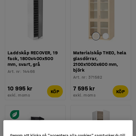
Laddskåp RECOVER, 19
Materialskåp THEO, hela
fack, 1800x400x500
glasdörrar,
mm, svart, grå
2100x1000x600 mm,
björk
Art. nr
:
14466
Art. nr
:
371582
10 995 kr
7 595 kr
KÖP
KÖP
exkl. moms
exkl. moms
Genom att klicka på "acceptera alla cookies" samtycker du till