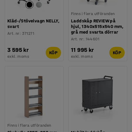
Finns i flera utföranden
Kläd-/Stövelvagn NELLY,
Laddskåp REVIEW på
svart
hjul, 1340x515x540 mm,
grå med svarta dörrar
Art. nr
:
371271
Art. nr
:
144601
3 595 kr
11 995 kr
KÖP
KÖP
exkl. moms
exkl. moms
Finns i flera utföranden