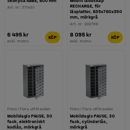
Skohylla ABBE, 600 mm
Mobilt laddskåp
RECHARGE, för
Art. nr
:
371451
läsplattor, 835x760x350
mm, mörkgrå
Art. nr
:
202799
6 495 kr
8 095 kr
KÖP
KÖP
exkl. moms
exkl. moms
Finns i flera utföranden
Finns i flera utföranden
Mobildagis PAUSE, 30
Mobildagis PAUSE, 30
fack, elektroniskt
fack, cylinderlås,
kodlås, mörkgrå
mörkgrå