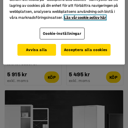
lagring av cookies på din enhet för att förbättra navigeringen på
webbplatsen, analysera webbplatsens användning och bistå i
våra marknadsföringsinsatser.
Läs vår cookie policy här
Finns i flera utföranden
Cookie-inställningar
Skohylla ENTRY,
Garderob, högerhängd
påbyggnadssektion,
dörr, vit, vit
vägghängd, 5 skohyllor,
Art. nr
:
372373
Avvisa alla
Acceptera alla cookies
1800x600x300 mm,
antracit
Art. nr
:
3003707
5 915 kr
5 495 kr
KÖP
KÖP
exkl. moms
exkl. moms