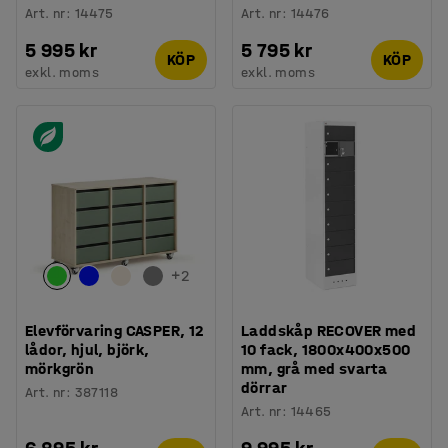
Art. nr
:
14475
Art. nr
:
14476
5 995 kr
5 795 kr
KÖP
KÖP
exkl. moms
exkl. moms
+
2
Elevförvaring CASPER, 12
Laddskåp RECOVER med
lådor, hjul, björk,
10 fack, 1800x400x500
mörkgrön
mm, grå med svarta
dörrar
Art. nr
:
387118
Art. nr
:
14465