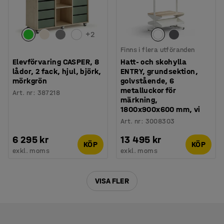
+
2
Finns i flera utföranden
Elevförvaring CASPER, 8
Hatt- och skohylla
lådor, 2 fack, hjul, björk,
ENTRY, grundsektion,
mörkgrön
golvstående, 6
metalluckor för
Art. nr
:
387218
märkning,
1800x900x600 mm, vi
Art. nr
:
3008303
6 295 kr
13 495 kr
KÖP
KÖP
exkl. moms
exkl. moms
VISA FLER