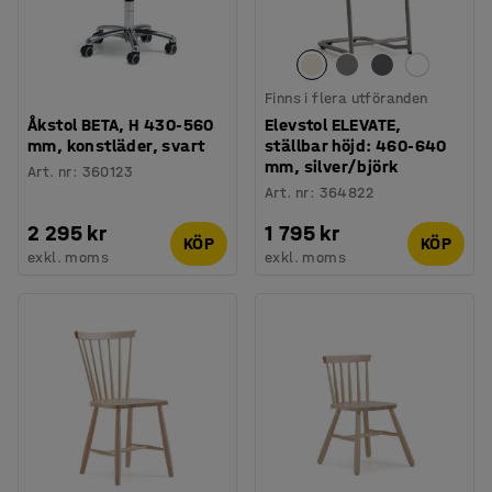
Finns i flera utföranden
Åkstol BETA, H 430-560
Elevstol ELEVATE,
mm, konstläder, svart
ställbar höjd: 460-640
mm, silver/björk
Art. nr
:
360123
Art. nr
:
364822
2 295 kr
1 795 kr
KÖP
KÖP
exkl. moms
exkl. moms