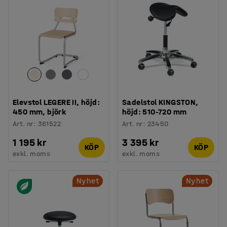
Elevstol LEGERE II, höjd:
Sadelstol KINGSTON,
450 mm, björk
höjd: 510-720 mm
Art. nr
:
361522
Art. nr
:
23450
1 195 kr
3 395 kr
KÖP
KÖP
exkl. moms
exkl. moms
Nyhet
Nyhet