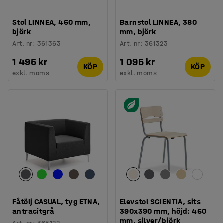
Stol LINNEA, 460 mm,
Barnstol LINNEA, 380
björk
mm, björk
Art. nr
:
361363
Art. nr
:
361323
1 495 kr
1 095 kr
KÖP
KÖP
exkl. moms
exkl. moms
Fåtölj CASUAL, tyg ETNA,
Elevstol SCIENTIA, sits
antracitgrå
390x390 mm, höjd: 460
mm, silver/björk
Art. nr
:
365122