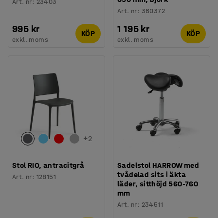
Art. nr
:
23403
Art. nr
:
360372
995 kr
1 195 kr
KÖP
KÖP
exkl. moms
exkl. moms
+
2
Stol RIO, antracitgrå
Sadelstol HARROW med
tvådelad sits i äkta
Art. nr
:
128151
läder, sitthöjd 560-760
mm
Art. nr
:
234511