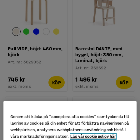
Pall VIDE, höjd: 460 mm,
Barnstol DANTE, med
björk
bygel, höjd: 380 mm,
laminat, björk
Art. nr
:
3629052
Art. nr
:
362692
745 kr
1 495 kr
KÖP
KÖP
exkl. moms
exkl. moms
Genom att klicka på "acceptera alla cookies" samtycker du till
lagring av cookies på din enhet för att förbättra navigeringen på
webbplatsen, analysera webbplatsens användning och bistå i
våra marknadsföringsinsatser.
Läs vår cookie policy här