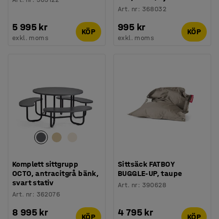
Art. nr
:
368032
5 995 kr
995 kr
KÖP
KÖP
exkl. moms
exkl. moms
Komplett sittgrupp
Sittsäck FATBOY
OCTO, antracitgrå bänk,
BUGGLE-UP, taupe
svart stativ
Art. nr
:
390628
Art. nr
:
362076
8 995 kr
4 795 kr
KÖP
KÖP