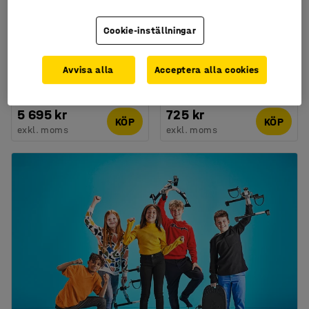
Cookie-inställningar
Sadelstol DERBY med
Stol WILSON, björk,
Avvisa alla
Acceptera alla cookies
ryggstöd, tyg, mörkgrå
silver
Art. nr
:
234911
Art. nr
:
115802
5 695 kr
725 kr
KÖP
KÖP
exkl. moms
exkl. moms