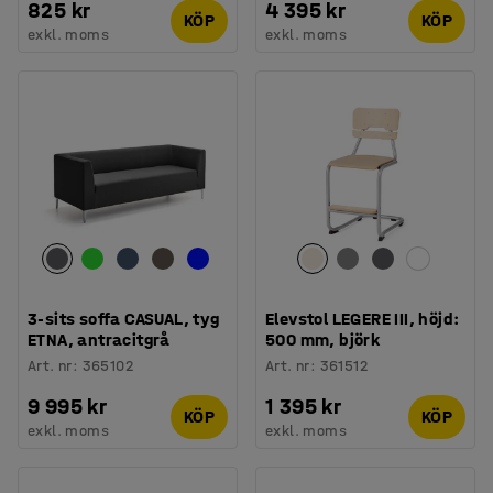
825 kr
4 395 kr
KÖP
KÖP
exkl. moms
exkl. moms
3-sits soffa CASUAL, tyg
Elevstol LEGERE III, höjd:
ETNA, antracitgrå
500 mm, björk
Art. nr
:
365102
Art. nr
:
361512
9 995 kr
1 395 kr
KÖP
KÖP
exkl. moms
exkl. moms