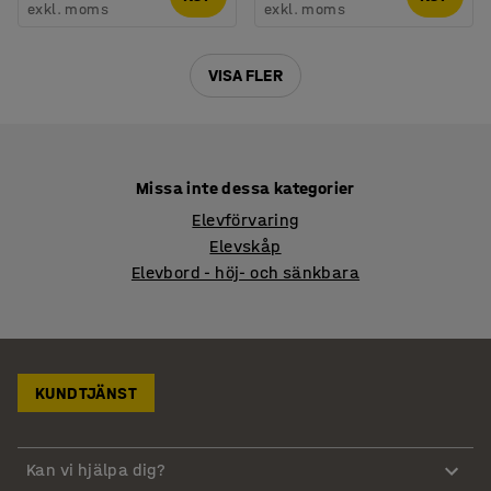
exkl. moms
exkl. moms
VISA FLER
Missa inte dessa kategorier
Elevförvaring
Elevskåp
Elevbord - höj- och sänkbara
KUNDTJÄNST
Kan vi hjälpa dig?