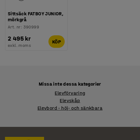
Sittsäck FATBOY JUNIOR,
mörkgrå
Art. nr
:
390999
2 495 kr
KÖP
exkl. moms
Missa inte dessa kategorier
Elevförvaring
Elevskåp
Elevbord - höj- och sänkbara