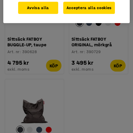
Avvisa alla
Acceptera alla cookies
Sittsäck FATBOY
Sittsäck FATBOY
BUGGLE-UP, taupe
ORIGINAL, mörkgrå
Art. nr
:
390628
Art. nr
:
390729
4 795 kr
3 495 kr
KÖP
KÖP
exkl. moms
exkl. moms