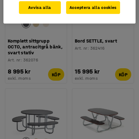
Avvisa alla
Acceptera alla cookies
Komplett sittgrupp
Bord SETTLE, svart
OCTO, antracitgrå bänk,
Art. nr
:
362416
svart stativ
Art. nr
:
362076
8 995 kr
15 995 kr
KÖP
KÖP
exkl. moms
exkl. moms