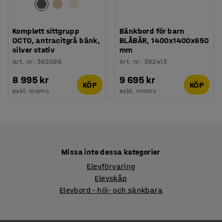
Komplett sittgrupp
Bänkbord för barn
OCTO, antracitgrå bänk,
BLÅBÄR, 1400x1400x650
silver stativ
mm
Art. nr
:
362096
Art. nr
:
362413
8 995 kr
9 695 kr
KÖP
KÖP
exkl. moms
exkl. moms
Missa inte dessa kategorier
Elevförvaring
Elevskåp
Elevbord - höj- och sänkbara