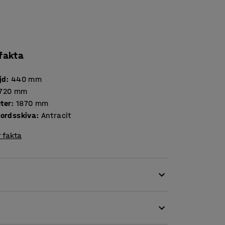
 fakta
jd
:
440
mm
720
mm
ter
:
1870
mm
bordsskiva
:
Antracit
 fakta
ridor, uppehållsrum, biliotek, entré med mera.
n naturlig mötesplats.