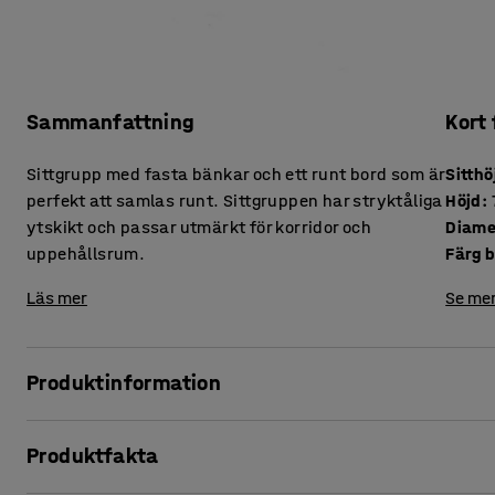
Sammanfattning
Kort
Sittgrupp med fasta bänkar och ett runt bord som är
Sitthö
perfekt att samlas runt. Sittgruppen har stryktåliga
Höjd
:
ytskikt och passar utmärkt för korridor och
Diame
uppehållsrum.
Färg 
Läs mer
Se mer
Produktinformation
Denna runda sittgrupp bidrar till en inbjudande miljö i kor
Produktfakta
Det runda bordet uppmuntrar till social samvaro och blir e