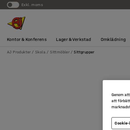
exkl. moms
Kontor & Konferens
Lager & Verkstad
Omklädning
AJ Produkter
Skola
Sittmöbler
Sittgrupper
Genom att 
att förbät
marknadsf
Cookie-