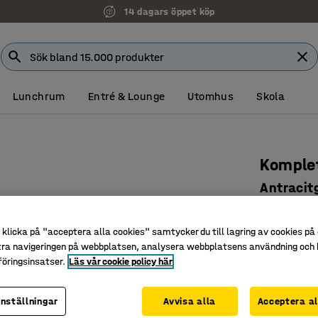
14 dagars öppet köp
Lunchrum
Entré & Lounge
Utomhus
Skola
Komplet
Antracitg
Art. nr
:
36
klicka på "acceptera alla cookies" samtycker du till lagring av cookies på 
En naturl
tra navigeringen på webbplatsen, analysera webbplatsens användning och b
Stryktåli
öringsinsatser.
Läs vår cookie policy här
Fasta bä
Färg bordssk
inställningar
Avvisa alla
Acceptera al