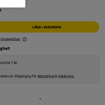
r
LÄGG I VARUKORG
 i önskelistan
ighet
ntitid 7 år
kten är tillgänglig för
Montering
&
Inbärning