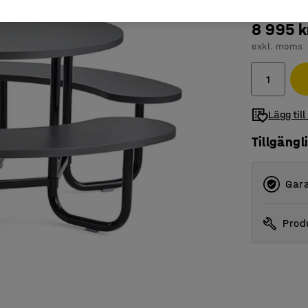
8 995 k
exkl. moms
Lägg till
Tillgängl
Gara
Produ