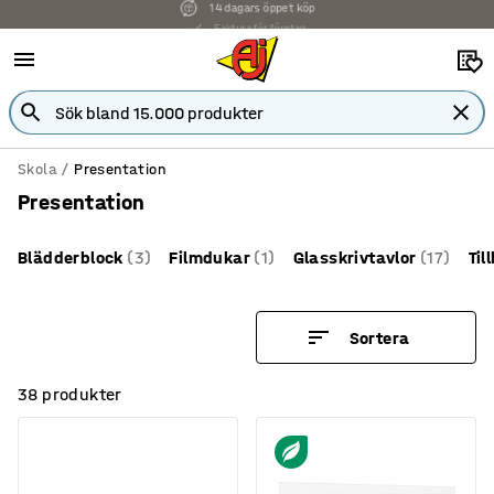
Faktura för företag
Skola
Presentation
Presentation
Blädderblock
(3)
Filmdukar
(1)
Glasskrivtavlor
(17)
Til
Sortera
38 produkter