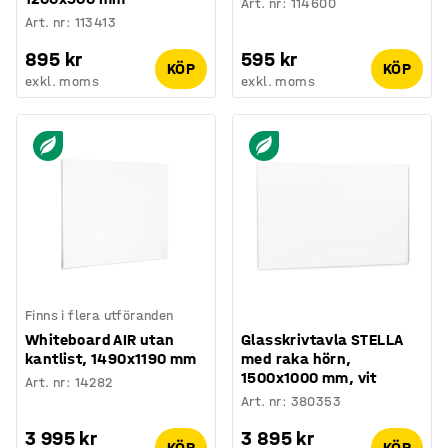
Art. nr
:
114600
Art. nr
:
113413
895 kr
595 kr
KÖP
KÖP
exkl. moms
exkl. moms
Finns i flera utföranden
Whiteboard AIR utan
Glasskrivtavla STELLA
kantlist, 1490x1190 mm
med raka hörn,
1500x1000 mm, vit
Art. nr
:
14282
Art. nr
:
380353
3 995 kr
3 895 kr
KÖP
KÖP