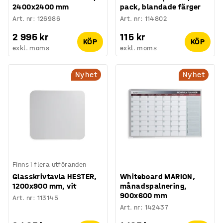
2400x2400 mm
pack, blandade färger
Art. nr
:
126986
Art. nr
:
114802
2 995 kr
115 kr
KÖP
KÖP
exkl. moms
exkl. moms
Nyhet
Nyhet
Finns i flera utföranden
Glasskrivtavla HESTER,
Whiteboard MARION,
1200x900 mm, vit
månadspalnering,
900x600 mm
Art. nr
:
113145
Art. nr
:
142437