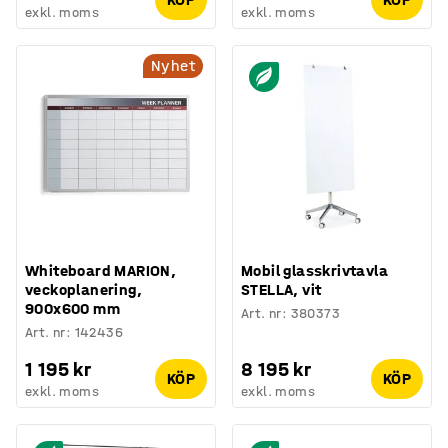
exkl. moms
exkl. moms
Nyhet
Whiteboard MARION,
Mobil glasskrivtavla
veckoplanering,
STELLA, vit
900x600 mm
Art. nr
:
380373
Art. nr
:
142436
1 195 kr
8 195 kr
KÖP
KÖP
exkl. moms
exkl. moms