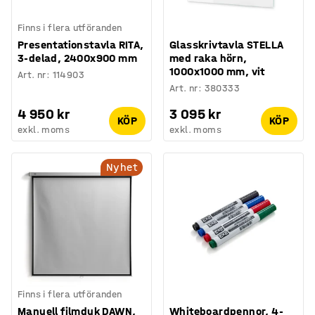
Finns i flera utföranden
Presentationstavla RITA,
Glasskrivtavla STELLA
3-delad, 2400x900 mm
med raka hörn,
1000x1000 mm, vit
Art. nr
:
114903
Art. nr
:
380333
4 950 kr
3 095 kr
KÖP
KÖP
exkl. moms
exkl. moms
Nyhet
Finns i flera utföranden
Manuell filmduk DAWN,
Whiteboardpennor, 4-