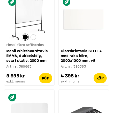
Finns i flera utföranden
Mobil whiteboardtavla
Glasskrivtavla STELLA
EMMA, dubbelsidig,
med raka hörn,
svart stativ, 2000 mm
2000x1000 mm, vit
Art. nr
:
380663
Art. nr
:
380363
8 995 kr
4 395 kr
KÖP
KÖP
exkl. moms
exkl. moms