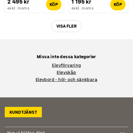
2 495 kr
1 195 kr
KÖP
KÖP
exkl. moms
exkl. moms
VISA FLER
Missa inte dessa kategorier
Elevförvaring
Elevskåp
Elevbord - höj- och sänkbara
KUNDTJÄNST
Kan vi hjälpa dig?