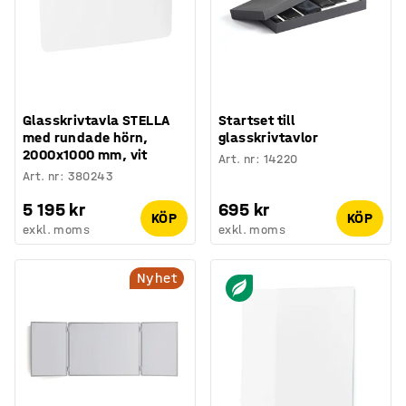
Glasskrivtavla STELLA
Startset till
med rundade hörn,
glasskrivtavlor
2000x1000 mm, vit
Art. nr
:
14220
Art. nr
:
380243
5 195 kr
695 kr
KÖP
KÖP
exkl. moms
exkl. moms
Nyhet