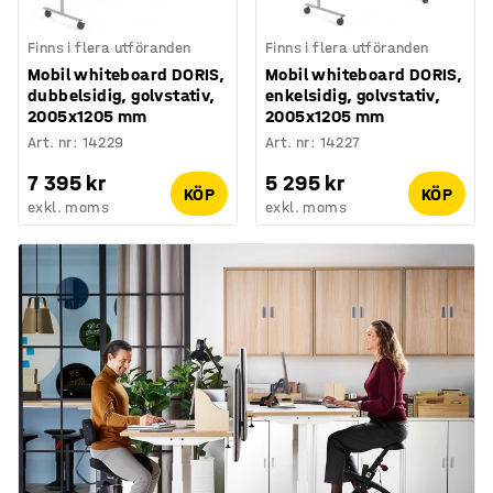
Finns i flera utföranden
Finns i flera utföranden
Mobil whiteboard DORIS,
Mobil whiteboard DORIS,
dubbelsidig, golvstativ,
enkelsidig, golvstativ,
2005x1205 mm
2005x1205 mm
Art. nr
:
14229
Art. nr
:
14227
7 395 kr
5 295 kr
KÖP
KÖP
exkl. moms
exkl. moms