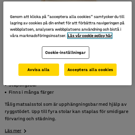
Genom att klicka på "acceptera alla cookies" samtycker du till
lagring av cookies på din enhet för att förbättra navigeringen på
webbplatsen, analysera webbplatsens användning och bistå i
våra marknadsföringsinsatser.
Läs vår cookie policy här
Cookie-inställningar
Avvisa alla
Acceptera alla cookies
Upphängningsbar
Staplingsbar
Finns i många färger
Tålig matsalsstol som är upphängningsbar med hjälp av
ryggstödet. Upp till fyra stolar kan staplas för smidigare
förvaring och städning.
Läs mer