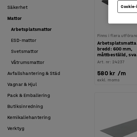
Cookie-
Säkerhet
Mattor
Arbetsplatsmattor
Finns i flera utföran
ESD-mattor
Arbetsplatsmatta
bredd: 600 mm,
Svetsmattor
måttbeställd, sva
Art. nr
:
24237
Våtrumsmattor
580 kr
/
m
Avfallshantering & Städ
exkl. moms
Vagnar & Hjul
Pack & Emballering
Butiksinredning
Kemikaliehantering
Verktyg