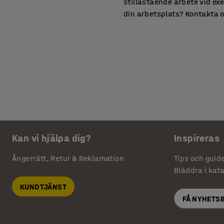
stillastående arbete vid ex
din arbetsplats? Kontakta os
Kan vi hjälpa dig?
Inspireras
Ångerrätt, Retur & Reklamation
Tips och guid
Bläddra i kat
KUNDTJÄNST
FÅ NYHETS