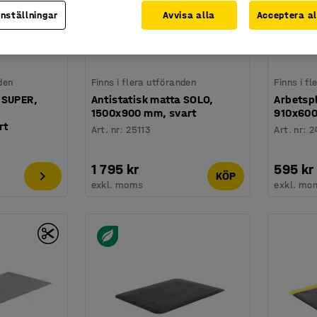
inställningar
Avvisa alla
Acceptera al
den
Finns i flera utföranden
Finns i f
 SUPER,
Antistatisk matta SOLO,
Arbetsp
1500x900 mm, svart
910x600
rt
Art. nr
:
25113
Art. nr
:
2
1 795 kr
595 kr
KÖP
exkl. moms
exkl. mo