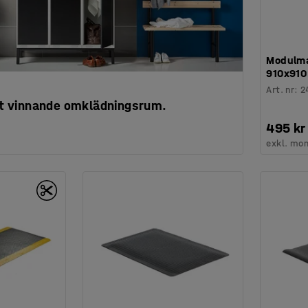
Modulma
910x91
Art. nr
:
2
ett vinnande omklädningsrum.
495 kr
exkl. mo