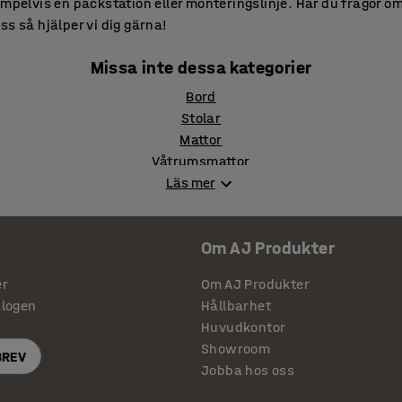
empelvis en packstation eller monteringslinje. Har du frågor 
s så hjälper vi dig gärna!
Missa inte dessa kategorier
Bord
Stolar
Mattor
Våtrumsmattor
Läs mer
Mattor
Om AJ Produkter
er
Om AJ Produkter
alogen
Hållbarhet
Huvudkontor
Showroom
BREV
Jobba hos oss