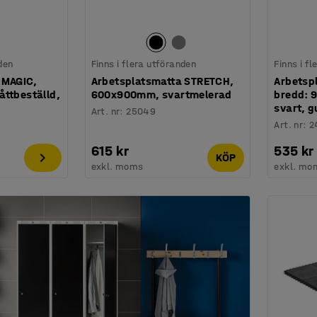
den
Finns i flera utföranden
Finns i f
 MAGIC,
Arbetsplatsmatta STRETCH,
Arbetsp
åttbeställd,
600x900mm, svartmelerad
bredd: 
svart, g
Art. nr
:
25049
Art. nr
:
2
615 kr
535 kr
KÖP
exkl. moms
exkl. mo