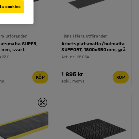
la cookies
lera utföranden
Finns i flera utföranden
latsmatta SUPER,
Arbetsplatsmatta/bulmatta
 mm, svart
SUPPORT, 1800x650 mm, grå
4230
Art. nr
:
25054
1 895 kr
KÖP
KÖP
ms
exkl. moms