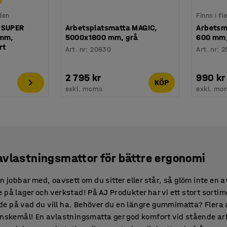
den
Finns i f
 SUPER
Arbetsplatsmatta MAGIC,
Arbetsm
 mm,
5000x1800 mm, grå
600 mm,
rt
Art. nr
:
20830
Art. nr
:
2
2 795 kr
990 kr
KÖP
exkl. moms
exkl. mo
avlastningsmattor för bättre ergonomi
n jobbar med, oavsett om du sitter eller står, så glöm inte en 
på lager och verkstad! På AJ Produkter har vi ett stort sortim
e på vad du vill ha. Behöver du en längre gummimatta? Flera 
önskemål! En avlastningsmatta ger god komfort vid stående ar