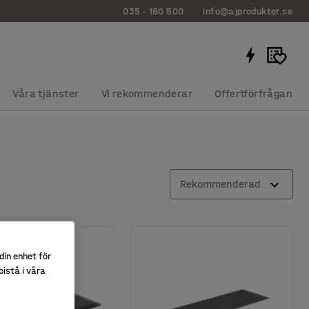
035 - 180 500
info@ajprodukter.se
Våra tjänster
Vi rekommenderar
Offertförfrågan
Rekommenderad
din enhet för
istå i våra