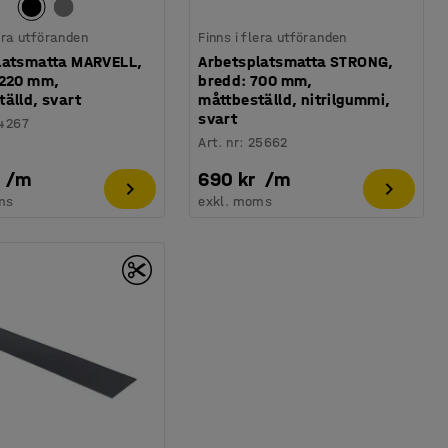
lera utföranden
Finns i flera utföranden
latsmatta MARVELL,
Arbetsplatsmatta STRONG,
1220 mm,
bredd: 700 mm,
älld, svart
måttbeställd, nitrilgummi,
svart
4267
Art. nr
:
25662
/
m
690 kr
/
m
ms
exkl. moms