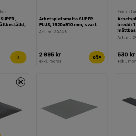
den
Finns i f
 SUPER,
Arbetsplatsmatta SUPER
Arbetsp
åttbeställd,
PLUS, 1520x910 mm, svart
bredd: 
måttbest
Art. nr
:
24246
Art. nr
:
2
2 695 kr
530 kr
KÖP
exkl. moms
exkl. mo