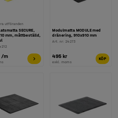
lera utföranden
latsmatta SECURE,
Modulmatta MODULE med
910 mm, måttbeställd,
dränering, 910x910 mm
ul
Art. nr
:
24273
4212
/
m
495 kr
KÖP
ms
exkl. moms