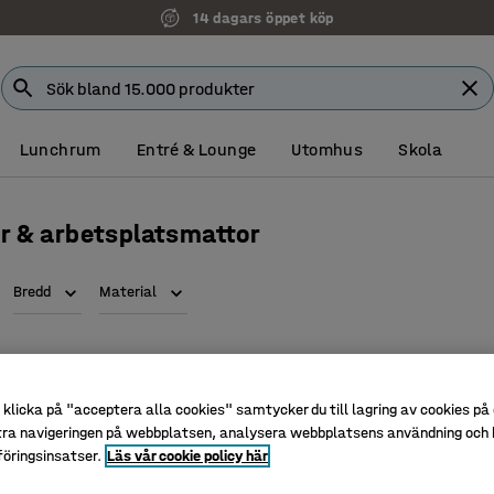
14 dagars öppet köp
Lunchrum
Entré & Lounge
Utomhus
Skola
 & arbetsplatsmattor
Bredd
Material
klicka på "acceptera alla cookies" samtycker du till lagring av cookies på 
tra navigeringen på webbplatsen, analysera webbplatsens användning och b
öringsinsatser.
Läs vår cookie policy här