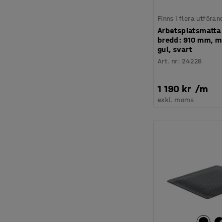
Finns i flera utföran
Arbetsplatsmatta
bredd: 910 mm, m
gul, svart
Art. nr
:
24228
1 190 kr
/
m
exkl. moms