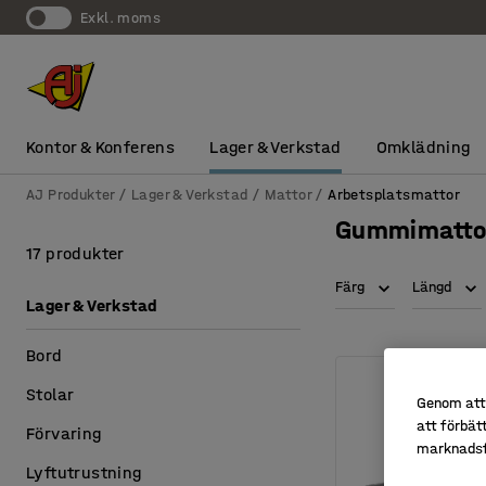
exkl. moms
Kontor & Konferens
Lager & Verkstad
Omklädning
AJ Produkter
Lager & Verkstad
Mattor
Arbetsplatsmattor
Gummimattor
17 produkter
Färg
Längd
Lager & Verkstad
Bord
Stolar
Genom att 
att förbät
Förvaring
marknadsf
Lyftutrustning