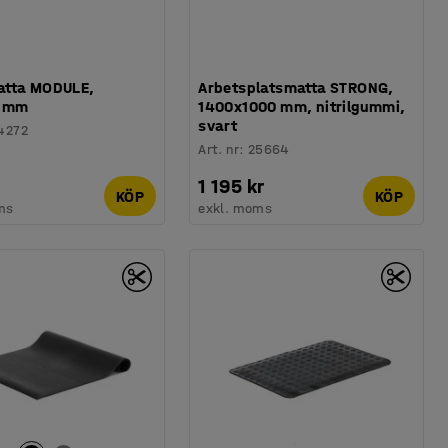
tta MODULE,
Arbetsplatsmatta STRONG,
0 mm
1400x1000 mm, nitrilgummi,
svart
4272
Art. nr
:
25664
1 195 kr
KÖP
KÖP
ms
exkl. moms