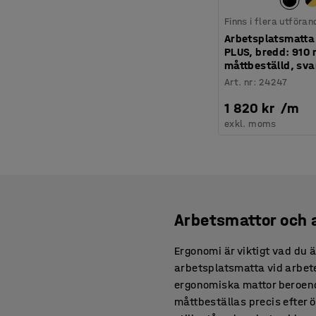
Finns i flera utföran
Arbetsplatsmatta
PLUS, bredd: 910
måttbeställd, sva
Art. nr
:
24247
1 820 kr
/
m
exkl. moms
Arbetsmattor och 
Ergonomi är viktigt vad du ä
arbetsplatsmatta vid arbete 
ergonomiska mattor beroend
måttbeställas precis efter 