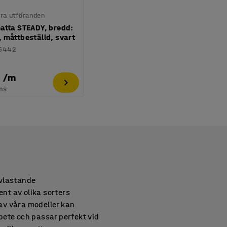
lera utföranden
atta STEADY, bredd:
 måttbeställd, svart
5442
/
m
ms
avlastande
ent av olika sorters
av våra modeller kan
bete och passar perfekt vid