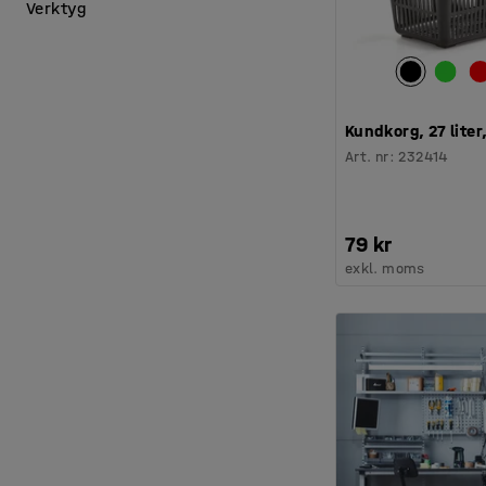
Verktyg
Kundkorg, 27 liter
Art. nr
:
232414
79 kr
exkl. moms