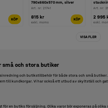
790x660x570 mm, silver
stackni
Art. nr
:
21741
Art. nr
:
2
815 kr
2 995 
KÖP
KÖP
exkl. moms
exkl. mo
VISA FLER
r små och stora butiker
sinredning och butikstillbehör för både stora och små butiker. 
em till kundkorgar. Vi har också ett utbud av skyltställ och ga
t för en butiks försäljning. Olika varor bör exponeras på olika