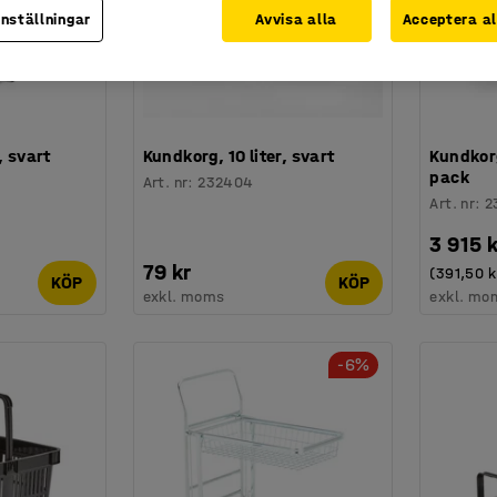
inställningar
Avvisa alla
Acceptera al
, svart
Kundkorg, 10 liter, svart
Kundkorg
pack
Art. nr
:
232404
Art. nr
:
2
3 915 k
79 kr
(391,50 k
KÖP
KÖP
exkl. moms
exkl. mo
-6%