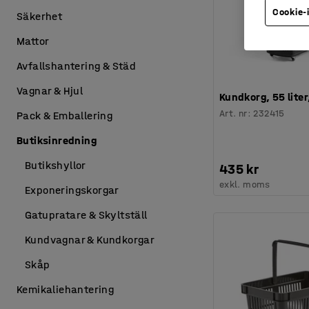
Cookie-
Säkerhet
Mattor
Avfallshantering & Städ
Vagnar & Hjul
Kundkorg, 55 liter
Art. nr
:
232415
Pack & Emballering
Butiksinredning
Butikshyllor
435 kr
exkl. moms
Exponeringskorgar
Gatupratare & Skyltställ
Kundvagnar & Kundkorgar
Skåp
Kemikaliehantering