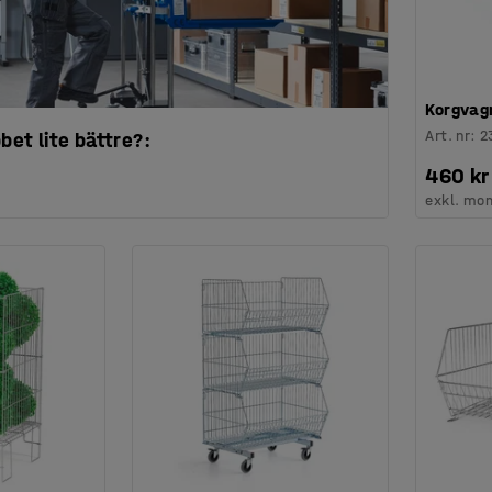
Korgvag
Art. nr
:
2
bbet lite bättre?:
460 kr
exkl. mo