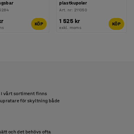
ngsbar
plastkupoler
5284
Art. nr
:
211050
kr
1 525 kr
KÖP
KÖP
ms
exkl. moms
I vårt sortiment finns
tupratare för skyltning både
 sätt och det behövs ofta