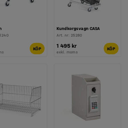
n
Kundkorgsvagn CASA
3240
Art. nr
:
25280
1 495 kr
KÖP
KÖP
ms
exkl. moms