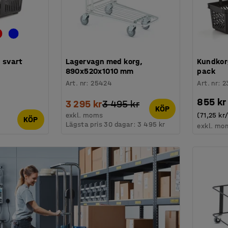
, svart
Lagervagn med korg,
Kundkorg
890x520x1010 mm
pack
Art. nr
:
25424
Art. nr
:
2
855 kr
3 295 kr
3 495 kr
KÖP
exkl. moms
(71,25 kr
KÖP
Lägsta pris 30 dagar:
3 495 kr
exkl. mo