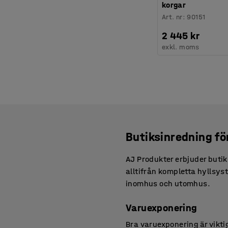
korgar
Art. nr
:
90151
2 445 kr
exkl. moms
Butiksinredning fö
AJ Produkter erbjuder butik
alltifrån kompletta hyllsyst
inomhus och utomhus.
Varuexponering
Bra varuexponering är viktig