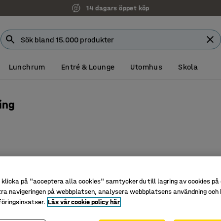
14 dagars öppet köp
Lunchrum
Entré & Lounge
Utomhus
Skola
ing
klicka på "acceptera alla cookies" samtycker du till lagring av cookies på 
tra navigeringen på webbplatsen, analysera webbplatsens användning och b
öringsinsatser.
Läs vår cookie policy här