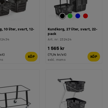
, 10 liter, svart, 12-
Kundkorg, 27 liter, svart, 22-
pack
32434
Art. nr
:
232424
1 565 kr
/st)
(71,14 kr/st)
KÖP
KÖP
ms
exkl. moms