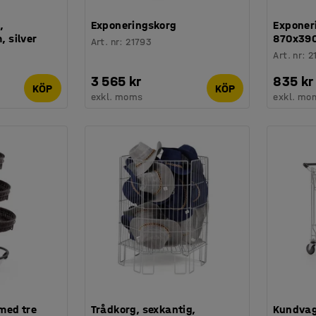
,
Exponeringskorg
Exponer
 silver
870x39
Art. nr
:
21793
Art. nr
:
2
3 565 kr
835 kr
KÖP
KÖP
exkl. moms
exkl. mo
 med tre
Trådkorg, sexkantig,
Kundvag