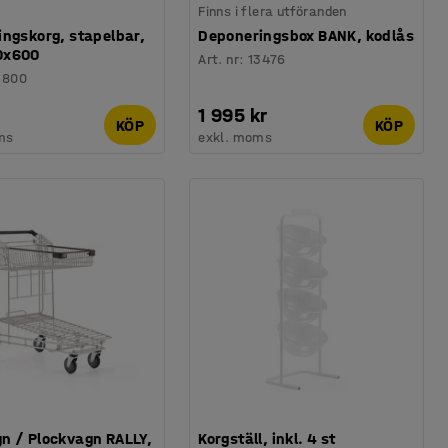
Finns i flera utföranden
ingskorg, stapelbar,
Deponeringsbox BANK, kodlås
0x600
Art. nr
:
13476
1800
1 995 kr
KÖP
KÖP
ms
exkl. moms
n / Plockvagn RALLY,
Korgställ, inkl. 4 st