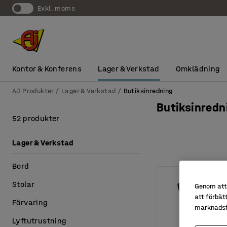
exkl. moms
Kontor & Konferens
Lager & Verkstad
Omklädning
AJ Produkter
Lager & Verkstad
Butiksinredning
Butiksinredn
52 produkter
Lager & Verkstad
Bord
Stolar
Genom att 
att förbät
Förvaring
marknadsf
Lyftutrustning