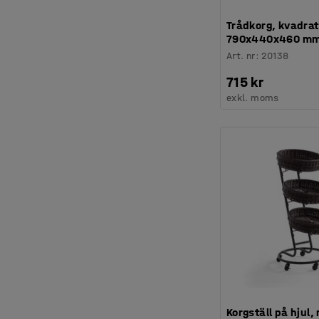
Trådkorg, kvadrat
790x440x460 mm,
Art. nr
:
20138
715 kr
exkl. moms
Korgställ på hjul,