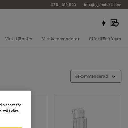
035 - 180 500
info@ajprodukter.se
Våra tjänster
Vi rekommenderar
Offertförfrågan
Rekommenderad
din enhet för
istå i våra