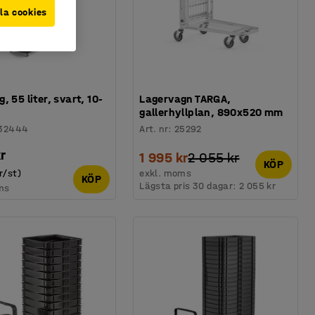
la cookies
, 55 liter, svart, 10-
Lagervagn TARGA,
gallerhyllplan, 890x520 mm
32444
Art. nr
:
25292
r
1 995 kr
2 055 kr
KÖP
r/st)
exkl. moms
KÖP
Lägsta pris 30 dagar:
2 055 kr
ms