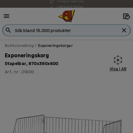
Faktura för företag
Butiksinredning
Exponeringskorgar
Exponeringskorg
Stapelbar, 870x390x600
Visa i AR
Art. nr
:
21800