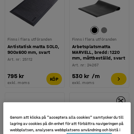
Finns i flera utföranden
Finns i flera utföranden
Antistatisk matta SOLO,
Arbetsplatsmatta
900x600 mm, svart
MARVELL, bredd: 1220
mm, måttbeställd, svart
Art. nr
:
25112
Art. nr
:
24267
795 kr
530 kr
/
m
KÖP
exkl. moms
exkl. moms
Genom att klicka på "acceptera alla cookies" samtycker du till
lagring av cookies på din enhet för att förbättra navigeringen på
webbplatsen, analysera webbplatsens användning och bistå i