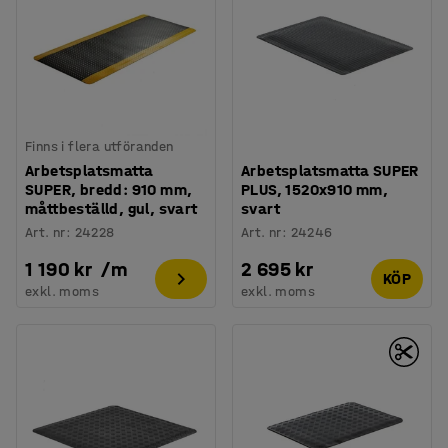
Finns i flera utföranden
Arbetsplatsmatta
Arbetsplatsmatta SUPER
SUPER, bredd: 910 mm,
PLUS, 1520x910 mm,
måttbeställd, gul, svart
svart
Art. nr
:
24228
Art. nr
:
24246
1 190 kr
/
m
2 695 kr
KÖP
exkl. moms
exkl. moms