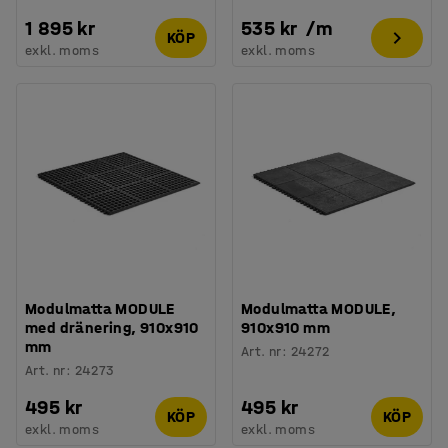
1 895 kr
535 kr
/
m
KÖP
exkl. moms
exkl. moms
Modulmatta MODULE
Modulmatta MODULE,
med dränering, 910x910
910x910 mm
mm
Art. nr
:
24272
Art. nr
:
24273
495 kr
495 kr
KÖP
KÖP
exkl. moms
exkl. moms