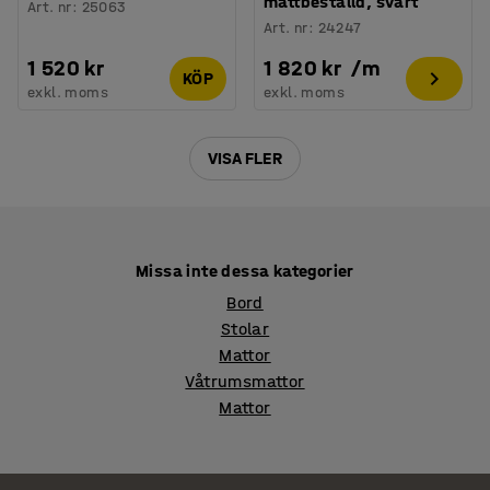
måttbeställd, svart
Art. nr
:
25063
Art. nr
:
24247
1 520 kr
1 820 kr
/
m
KÖP
exkl. moms
exkl. moms
VISA FLER
Missa inte dessa kategorier
Bord
Stolar
Mattor
Våtrumsmattor
Mattor