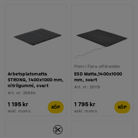
Finns i flera utföranden
Arbetsplatsmatta
ESD Matta,1400x1000
STRONG, 1400x1000 mm,
mm, svart
nitrilgummi, svart
Art. nr
:
25115
Art. nr
:
25664
1 195 kr
1 795 kr
KÖP
KÖP
exkl. moms
exkl. moms