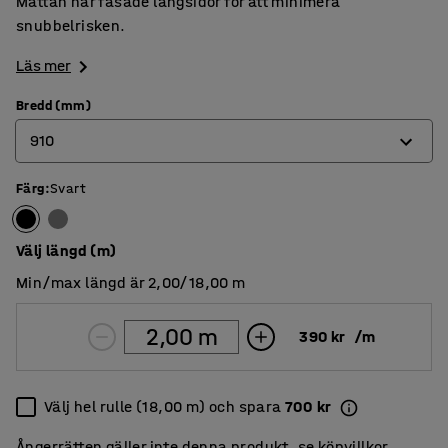
Mattan har fasade långsidor för att minimera
snubbelrisken.
Läs mer
Bredd (mm)
910
Färg
:
Svart
610
910
Välj längd (m)
1220
Min/max längd är 2,00/18,00 m
390 kr
/
m
Välj hel rulle (18,00 m) och spara
700 kr
Ångerrätten gäller inte denna produkt, se
köpvillkor