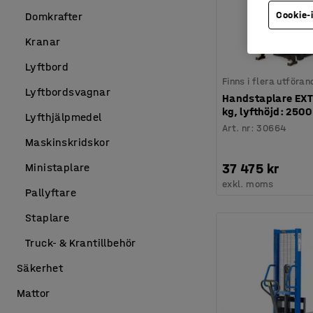
Cookie-
Domkrafter
Kranar
Lyftbord
Finns i flera utföran
Lyftbordsvagnar
Handstaplare EXT
kg, lyfthöjd: 250
Lyfthjälpmedel
Art. nr
:
30664
Maskinskridskor
37 475 kr
Ministaplare
exkl. moms
Pallyftare
Staplare
Truck- & Krantillbehör
Säkerhet
Mattor