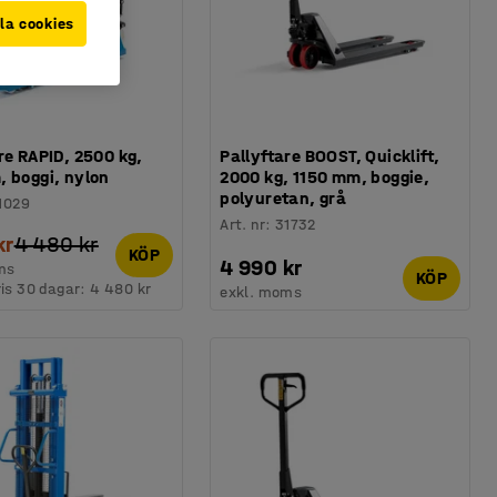
la cookies
re RAPID, 2500 kg,
Pallyftare BOOST, Quicklift,
, boggi, nylon
2000 kg, 1150 mm, boggie,
polyuretan, grå
1029
Art. nr
:
31732
kr
4 480 kr
KÖP
4 990 kr
ms
KÖP
ris 30 dagar:
4 480 kr
exkl. moms