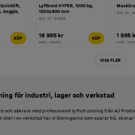
Quicklift,
Lyftbord HYPER, 1000 kg,
Maskins
, boggie,
1300x800 mm
Art. nr
:
4
Art. nr
:
31089
18 995 kr
1 995 k
KÖP
KÖP
exkl. moms
exkl. mo
VISA FLER
ning för industri, lager och verkstad
re och säkrare med professionell lyftutrustning från AJ Produ
n eller i en verkstad har vi lösningarna som sparar tid, skona