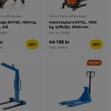
lera utföranden
Finns i flera utföranden
agn ACTIVE, 1500 kg,
Handstaplare EXTOL, 1500
, blå
kg, lyfthöjd: 3500 mm
1080
Art. nr
:
31115
kr
44 195 kr
KÖP
KÖP
ms
exkl. moms
Nyhet