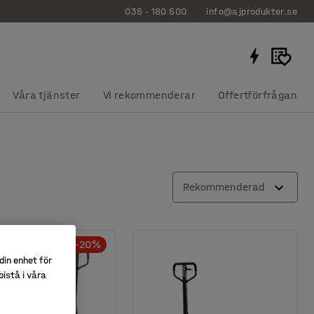
035 - 180 500
info@ajprodukter.se
Våra tjänster
Vi rekommenderar
Offertförfrågan
Rekommenderad
-20%
din enhet för
istå i våra