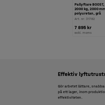
Pallyftare BOOST, 
2000 kg, 2000 mm
polyuretan, grå
Art. nr
:
31782
7 895 kr
exkl. moms
Effektiv lyftutrust
Gör arbetet lättare, snabba
på ett lager, inom produktio
effektiviteten.