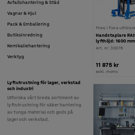
Avfallshantering & Städ
Vagnar & Hjul
Pack & Emballering
Finns i flera utföran
Butiksinredning
Handstaplare RAIS
lyfthöjd: 1600 m
Kemikaliehantering
Art. nr
:
30076
Verktyg
11 875 kr
exkl. moms
Lyftutrustning för lager, verkstad
och industri
Utforska vårt breda sortiment av
lyftutrustning för säker hantering
av tunga material och gods på
lager och verkstad.