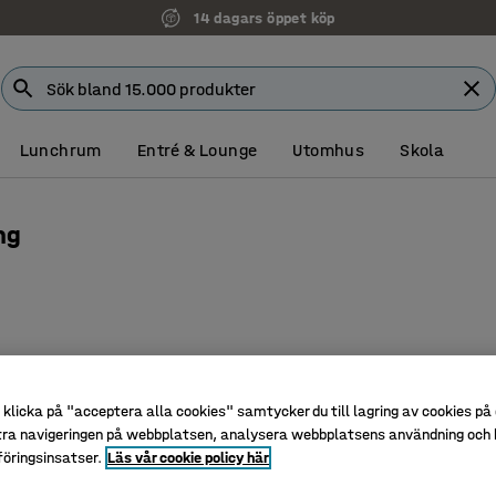
14 dagars öppet köp
Lunchrum
Entré & Lounge
Utomhus
Skola
ng
klicka på "acceptera alla cookies" samtycker du till lagring av cookies på 
tra navigeringen på webbplatsen, analysera webbplatsens användning och b
öringsinsatser.
Läs vår cookie policy här