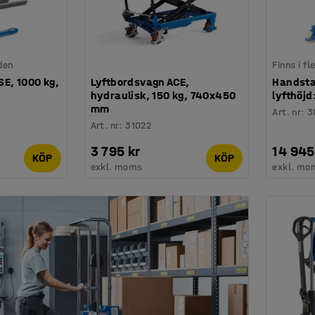
den
Finns i f
E, 1000 kg,
Lyftbordsvagn ACE,
Handsta
m
hydraulisk, 150 kg, 740x450
lyfthöj
mm
Art. nr
:
3
Art. nr
:
31022
3 795 kr
14 945
KÖP
KÖP
exkl. moms
exkl. mo