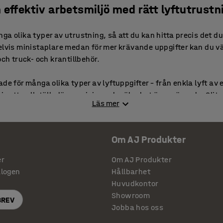
 effektiv arbetsmiljö med rätt lyftutrustn
a olika typer av utrustning, så att du kan hitta precis det du
elvis ministaplare medan för mer krävande uppgifter kan du vä
och truck- och krantillbehör.
de för många olika typer av lyftuppgifter – från enkla lyft av 
is ett pallställ, där precision och säkerhet är avgörande. Slit
Läs mer
 lita på vår utrustning dag efter dag, vilket ger trygghet och mi
Om AJ Produkter
riktigt tunga lyft
er
Om AJ Produkter
 lyft av riktigt tungt gods erbjuder vi specialiserade lyftverk
alogen
Hållbarhet
utrustning kan användas till mer. Med rätt tillbehör – som lyftk
Huvudkontor
tt mångsidigt lyftverktyg som hanterar allt från pallställ till t
Showroom
BREV
 kan hantera vikter på upp till 3000 kg.
Jobba hos oss