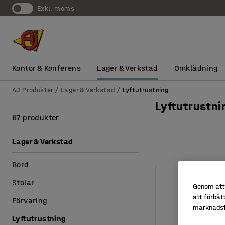
exkl. moms
Kontor & Konferens
Lager & Verkstad
Omklädning
AJ Produkter
Lager & Verkstad
Lyftutrustning
Lyftutrustni
87 produkter
Lager & Verkstad
Bord
Stolar
Genom att 
att förbät
Förvaring
marknadsf
Lyftutrustning