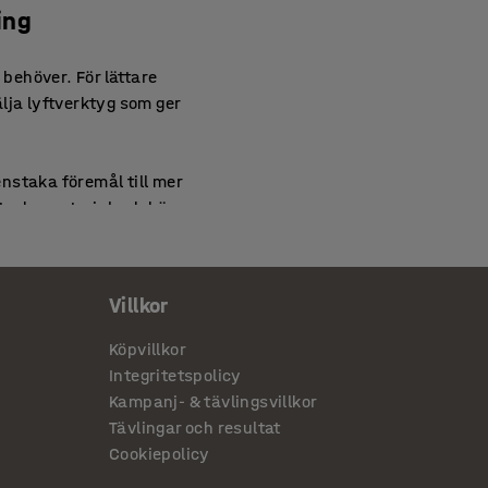
ing
 behöver. För lättare
lja lyftverktyg som ger
enstaka föremål till mer
starka material och hög
nskar risk och oro för
Villkor
Köpvillkor
tyg för truckar och kranar,
Integritetspolicy
rokar och pallgafflar – kan
Kampanj- & tävlingsvillkor
ungt gods med lätthet. Vi har
Tävlingar och resultat
Cookiepolicy