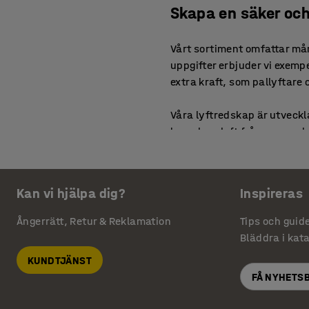
Skapa en säker och
Vårt sortiment omfattar mång
uppgifter erbjuder vi exemp
extra kraft, som pallyftare 
Våra lyftredskap är utveckla
komplexa lyft från exempelv
lyftkapacitet gör att du kan
olyckor.
Kan vi hjälpa dig?
Inspireras
Lyftutrustning för 
Ångerrätt, Retur & Reklamation
Tips och guid
När arbetsuppgifterna kräver
Bläddra i kat
som möjliggör att befintlig 
KUNDTJÄNST
du förvandla din truck till e
FÅ NYHETS
utrustning och tillbehör som