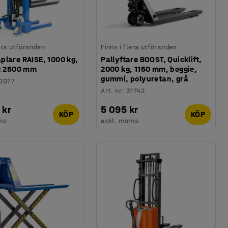
lera utföranden
Finns i flera utföranden
plare RAISE, 1000 kg,
Pallyftare BOOST, Quicklift,
d: 2500 mm
2000 kg, 1150 mm, boggie,
gummi, polyuretan, grå
0077
Art. nr
:
31742
 kr
5 095 kr
KÖP
KÖP
ms
exkl. moms