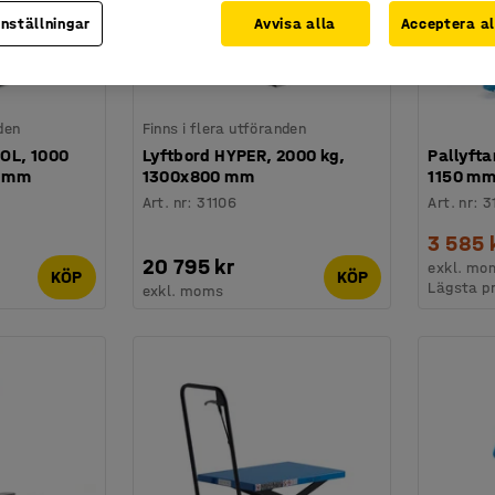
inställningar
Avvisa alla
Acceptera al
den
Finns i flera utföranden
OL, 1000
Lyftbord HYPER, 2000 kg,
Pallyfta
0 mm
1300x800 mm
1150 mm
Art. nr
:
31106
Art. nr
:
3
3 585 
20 795 kr
exkl. mo
KÖP
KÖP
Lägsta p
exkl. moms