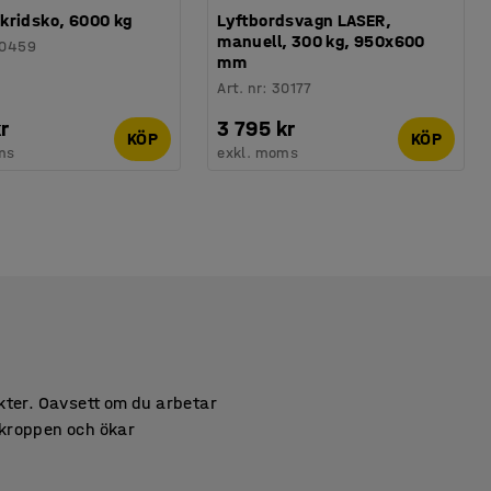
kridsko, 6000 kg
Lyftbordsvagn LASER,
manuell, 300 kg, 950x600
0459
mm
Art. nr
:
30177
r
3 795 kr
KÖP
KÖP
ms
exkl. moms
kter. Oavsett om du arbetar
r kroppen och ökar