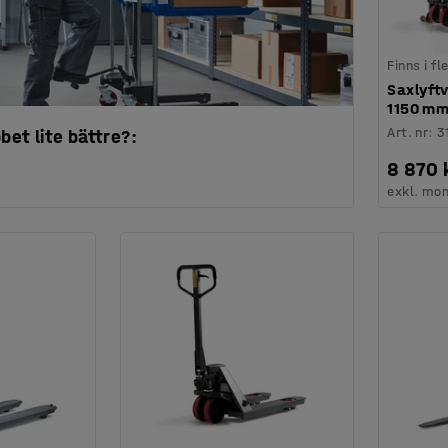
Finns i f
Saxlyftv
1150 mm
Art. nr
:
3
bbet lite bättre?:
8 870 
exkl. mo