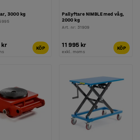
lar, 3000 kg
Pallyftare NIMBLE med våg,
2000 kg
5995
Art. nr
:
31909
 kr
11 995 kr
KÖP
KÖP
ms
exkl. moms