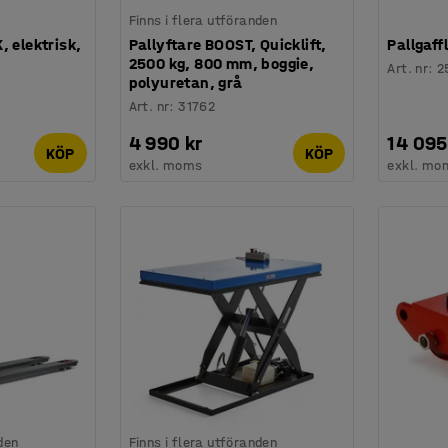
Finns i flera utföranden
, elektrisk,
Pallyftare BOOST, Quicklift,
Pallgaff
2500 kg, 800 mm, boggie,
Art. nr
:
2
polyuretan, grå
Art. nr
:
31762
4 990 kr
14 095
KÖP
KÖP
exkl. moms
exkl. mo
den
Finns i flera utföranden