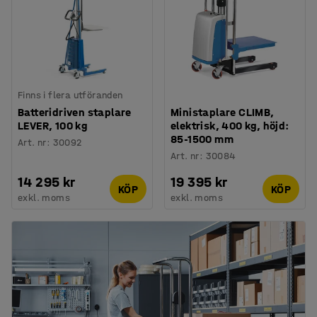
Finns i flera utföranden
Batteridriven staplare
Ministaplare CLIMB,
LEVER, 100 kg
elektrisk, 400 kg, höjd:
85-1500 mm
Art. nr
:
30092
Art. nr
:
30084
14 295 kr
19 395 kr
KÖP
KÖP
exkl. moms
exkl. moms