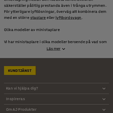
säkerställer pålitlig prestanda även i trånga utrymmen.
För ytterligare lyftlösningar, överväg att kombinera dem
med en större
staplare
eller
lyftbordsvagn
.
Olika modeller av ministaplare
Vi har ministaplare i olika modeller beroende på vad som
passar just dig.
Läs mer
Batteridriven ministaplare
Elektrisk ministaplare
KUNDTJÄNST
Handdriven ministaplare
För lättare last är en manuell staplare med lägre
Kan vi hjälpa dig?
lyftkapacitet ett smidigt alternativ medan en elektrisk
ministaplare är perfekt vid tyngre gods.
Inspireras
Små ministaplare med hög lyftkapacitet
Om AJ Produkter