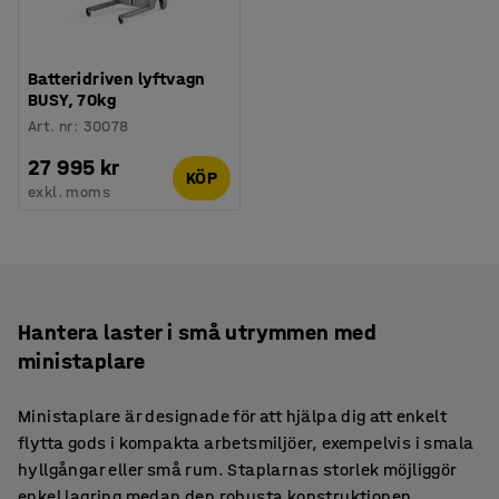
Batteridriven lyftvagn
BUSY, 70kg
Art. nr
:
30078
27 995 kr
KÖP
exkl. moms
Hantera laster i små utrymmen med
ministaplare
Ministaplare är designade för att hjälpa dig att enkelt
flytta gods i kompakta arbetsmiljöer, exempelvis i smala
hyllgångar eller små rum. Staplarnas storlek möjliggör
enkel lagring medan den robusta konstruktionen