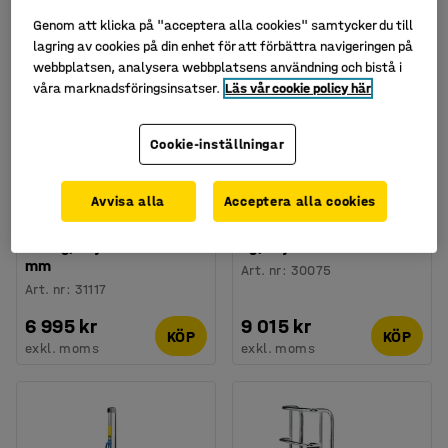
Genom att klicka på "acceptera alla cookies" samtycker du till
lagring av cookies på din enhet för att förbättra navigeringen på
webbplatsen, analysera webbplatsens användning och bistå i
våra marknadsföringsinsatser.
Läs vår cookie policy här
Cookie-inställningar
Avvisa alla
Acceptera alla cookies
Ministaplare RELIEVE,
Ministaplare HEAVE, 400
120 kg, höjd: 95-1050
kg, höjd: 85-1500 mm
mm
Art. nr
:
30075
Art. nr
:
31117
6 995 kr
9 015 kr
KÖP
KÖP
exkl. moms
exkl. moms