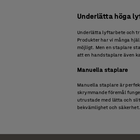
Underlätta höga ly
Underlätta lyftarbete och t
Produkter har vi många hjäl
möjligt. Men en staplare stap
att en handstaplare även ka
Manuella staplare
Manuella staplare är perfekt
skrymmande föremål fungera
utrustade med lätta och slit
bekvämlighet och säkerhet
Staplare med batteri
Våra kompakta staplare med 