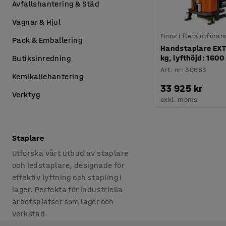
Avfallshantering & Städ
Vagnar & Hjul
Finns i flera utföran
Pack & Emballering
Handstaplare EXT
kg, lyfthöjd: 160
Butiksinredning
Art. nr
:
30663
Kemikaliehantering
33 925 kr
Verktyg
exkl. moms
Staplare
Utforska vårt utbud av staplare
och ledstaplare, designade för
effektiv lyftning och stapling i
lager. Perfekta för industriella
arbetsplatser som lager och
verkstad.