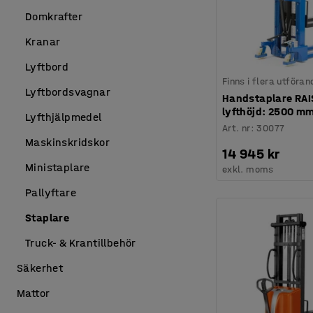
Domkrafter
Kranar
Lyftbord
Finns i flera utföran
Lyftbordsvagnar
Handstaplare RAIS
lyfthöjd: 2500 m
Lyfthjälpmedel
Art. nr
:
30077
Maskinskridskor
14 945 kr
Ministaplare
exkl. moms
Pallyftare
Staplare
Truck- & Krantillbehör
Säkerhet
Mattor