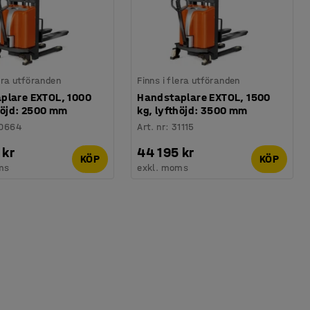
lera utföranden
Finns i flera utföranden
plare EXTOL, 1000
Handstaplare EXTOL, 1500
höjd: 2500 mm
kg, lyfthöjd: 3500 mm
0664
Art. nr
:
31115
 kr
44 195 kr
KÖP
KÖP
ms
exkl. moms