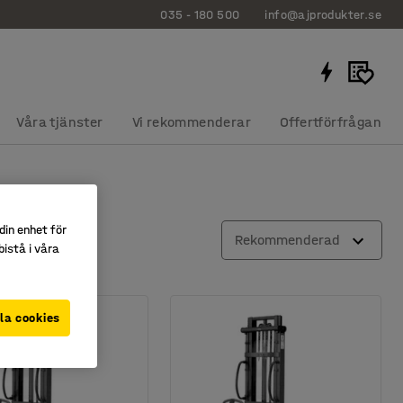
035 - 180 500
info@ajprodukter.se
Våra tjänster
Vi rekommenderar
Offertförfrågan
din enhet för
Rekommenderad
istå i våra
la cookies