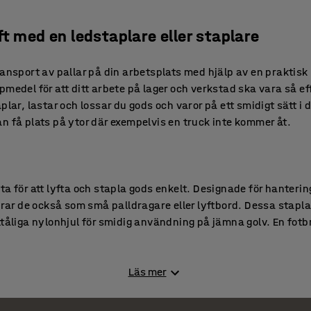
ft med en ledstaplare eller staplare
ransport av pallar på din arbetsplats med hjälp av en praktisk
pmedel för att ditt arbete på lager och verkstad ska vara så e
lar, lastar och lossar du gods och varor på ett smidigt sätt i de
n få plats på ytor där exempelvis en truck inte kommer åt.
a för att lyfta och stapla gods enkelt. Designade för hanterin
r de också som små palldragare eller lyftbord. Dessa stapla
tåliga nylonhjul för smidig användning på jämna golv. En fotbr
.
Läs mer
batteri är perfekta för lastning, lossning och flytt av pallar 