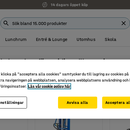
14 dagars öppet köp
Lunchrum
Entré & Lounge
Utomhus
Skola
 ledstaplare för smidig pallhantering
klicka på "acceptera alla cookies" samtycker du till lagring av cookies på 
Lyfthöjd
Gaffellängd
Gaffelbredd
Gaffelhjul
tra navigeringen på webbplatsen, analysera webbplatsens användning och b
öringsinsatser.
Läs vår cookie policy här
inställningar
Avvisa alla
Acceptera al