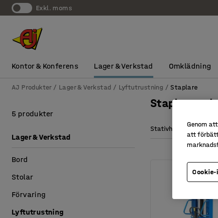
exkl. moms
Kontor & Konferens
Lager & Verkstad
Omklädning
AJ Produkter
Lager & Verkstad
Lyftutrustning
Staplare
Staplare och
5 produkter
Genom att 
Stativhöjd min/max
att förbät
Lager & Verkstad
marknadsf
Bord
Cookie-
Stolar
Förvaring
Lyftutrustning