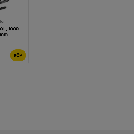
den
OL, 1000
0 mm
KÖP