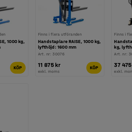
den
Finns i flera utföranden
Finns i f
E, 1000 kg,
Handstaplare RAISE, 1000 kg,
Handsta
m
lyfthöjd: 1600 mm
kg, lyft
Art. nr
:
30076
Art. nr
:
3
11 875 kr
37 475
KÖP
KÖP
exkl. moms
exkl. mo