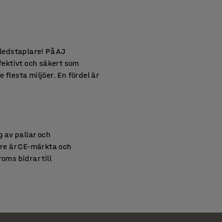
 ledstaplare! På AJ
ffektivt och säkert som
 flesta miljöer. En fördel är
g av pallar och
re är CE-märkta och
oms bidrar till
i lager och andra krävande