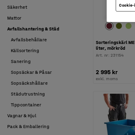
Cookie-
Säkerhet
Mattor
Avfallshantering & Städ
Avfallsbehållare
Sorteringskärl M
liter, mörkröd
Källsortering
Art. nr
:
231154
Sanering
2 995 kr
Sopsäckar & Påsar
exkl. moms
Sopsäckshållare
Städutrustning
Tippcontainer
Vagnar & Hjul
Pack & Emballering