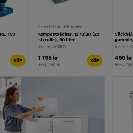
Finns i flera utföranden
RE, 150
Kompostsäckar, 12 rullar (20
Säckhål
st/rulle), 80 liter
gummihju
Art. nr
:
205571
Art. nr
:
1
1 795 kr
450 kr
KÖP
KÖP
exkl. moms
exkl. mo