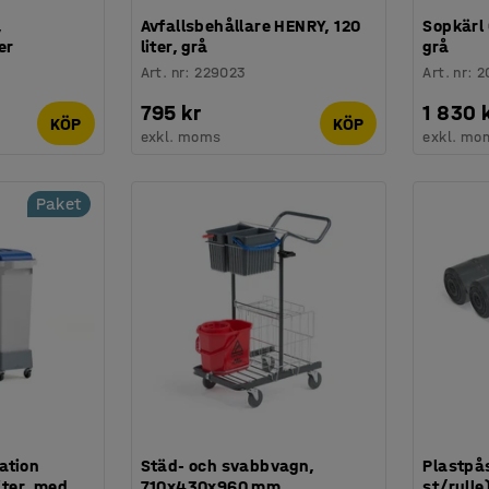
,
Avfallsbehållare HENRY, 120
Sopkärl 
er
liter, grå
grå
Art. nr
:
229023
Art. nr
:
2
795 kr
1 830 
KÖP
KÖP
exkl. moms
exkl. mo
Paket
ation
Städ- och svabbvagn,
Plastpås
liter, med
710x430x960 mm
st/rulle)