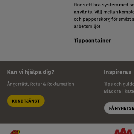
finns ett bra system med sop
använts. Välj mellan komple
och papperskorg för smått 
arbetsmiljö!
Tippcontainer
En tippvagn är ett effektivt
byggarbetsplatser. Våra vag
vilken sorts tippcontainer d
Kan vi hjälpa dig?
Inspireras
En mindre container passar u
Ångerrätt, Retur & Reklamation
Tips och guid
Kemikalieskåp
Bläddra i kat
Beroende på storlek av din 
KUNDTJÄNST
kemikalieskåp av olika sort
FÅ NYHETS
fem hyllplan ett alternativ
dina anställda är viktig så
kompletteras med extra hä