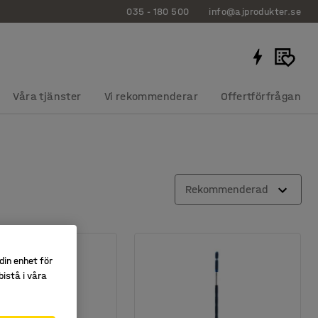
035 - 180 500
info@ajprodukter.se
Våra tjänster
Vi rekommenderar
Offertförfrågan
Rekommenderad
din enhet för
istå i våra