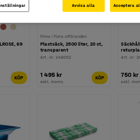
inställningar
Avvisa alla
Acceptera al
Finns i flera utföranden
ELROSE, 69
Plastsäck, 2500 liter, 20 st,
Säckhåll
transparent
returpla
Art. nr
:
246052
Art. nr
:
2
1 495 kr
750 kr
KÖP
KÖP
exkl. moms
exkl. mo