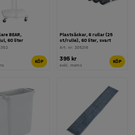
lare BEAR,
Plastsäckar, 6 rullar (25
l, 60 liter
st/rulle), 60 liter, svart
2352
Art. nr
:
205216
395 kr
KÖP
KÖP
ms
exkl. moms