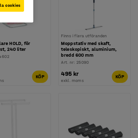
la cookies
Finns i flera utföranden
are HOLD, för
Moppstativ med skaft,
st, 240 liter
teleskopiskt, aluminium,
bredd 600 mm
4602
Art. nr
:
25090
495 kr
KÖP
KÖP
ms
exkl. moms