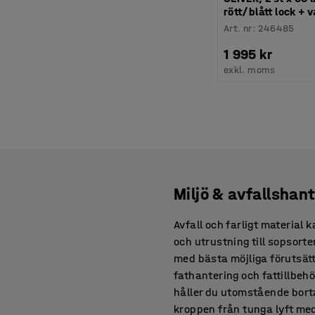
rött/blått lock + 
Art. nr
:
246485
1 995 kr
exkl. moms
Miljö & avfallshan
Avfall och farligt material 
och utrustning till sopsorte
med bästa möjliga förutsättn
fathantering och fattillbe
håller du utomstående borta
kroppen från tunga lyft med