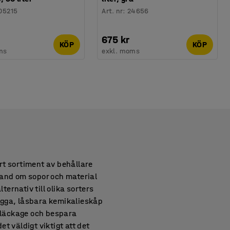
05215
Art. nr
:
24656
675 kr
KÖP
KÖP
ms
exkl. moms
årt sortiment av behållare
 hand om sopor och material
ternativ till olika sorters
ygga, låsbara kemikalieskåp
d läckage och bespara
t väldigt viktigt att det