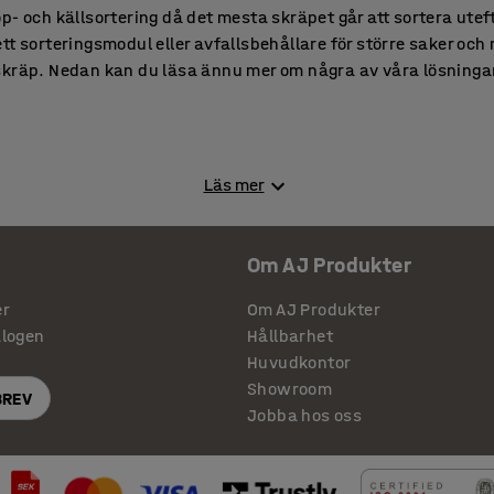
- och källsortering då det mesta skräpet går att sortera uteft
tt sorteringsmodul eller avfallsbehållare för större saker och
skräp. Nedan kan du läsa ännu mer om några av våra lösningar 
 sätt att lasta skräp och material i större, och tunga, mängder
Läs mer
nar är tillverkade av kraftig, pulverlackerad stål som tål tu
u behöver så har vi ett utbud av olika sorter, storlekar och färg
Om AJ Produkter
tmärkt på ett lager i anslutning till din arbetsbänk eller pac
er
Om AJ Produkter
alogen
Hållbarhet
arbetsplats och behovet av förvaring av bland annat syra och 
Huvudkontor
er och modeller hos oss. För större kvantiteter är en hög vari
Showroom
BREV
 medan vid mindre mängder räcker med en liten vägghängd mode
Jobba hos oss
 ett säkerhetsskåp med ordentlig låsmekanism är ett måste. E
nglås.