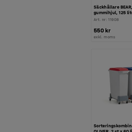
Säckhållare BEAR
gummihjul, 125 lit
Art. nr
:
11908
550 kr
exkl. moms
Sorteringskombin
OLIVER, 2 st x 60 