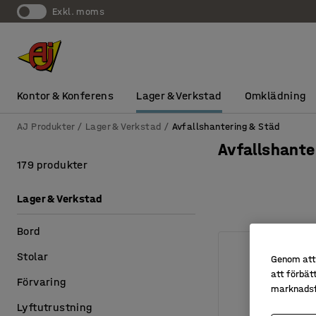
exkl. moms
Kontor & Konferens
Lager & Verkstad
Omklädning
AJ Produkter
Lager & Verkstad
Avfallshantering & Städ
Avfallshante
179 produkter
Lager & Verkstad
Bord
Stolar
Genom att 
att förbät
Förvaring
marknadsf
Lyftutrustning