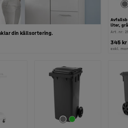
Avfallsb
liter, gr
Art. nr
:
2
klar din källsortering.
345 kr
exkl. mo