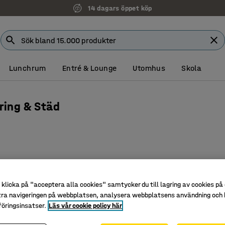
14 dagars öppet köp
Lunchrum
Entré & Lounge
Utomhus
Skola
ring & Städ
Nyhet
klicka på "acceptera alla cookies" samtycker du till lagring av cookies på 
tra navigeringen på webbplatsen, analysera webbplatsens användning och b
öringsinsatser.
Läs vår cookie policy här