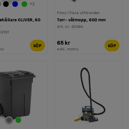
+
2
Finns i flera utföranden
ehållare OLIVER, 60
Torr- våtmopp, 600 mm
å
Art. nr
:
25084
52161
65 kr
KÖP
KÖP
ms
exkl. moms