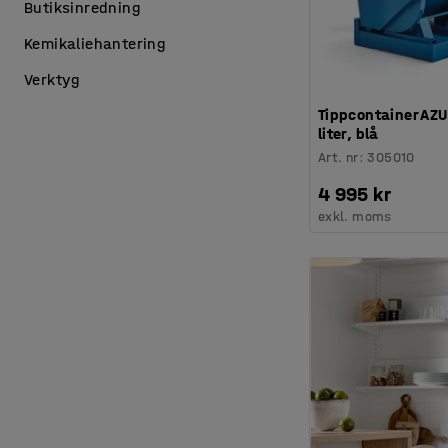
Butiksinredning
Kemikaliehantering
Verktyg
Tippcontainer AZU
liter, blå
Art. nr
:
305010
4 995 kr
exkl. moms