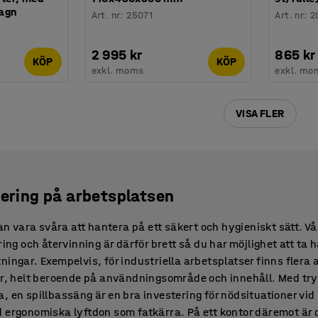
vagn
Art. nr
:
25071
Art. nr
:
2
2 995 kr
865 kr
KÖP
KÖP
exkl. moms
exkl. mo
VISA FLER
tering på arbetsplatsen
kan vara svåra att hantera på ett säkert och hygieniskt sätt. V
ring och återvinning är därför brett så du har möjlighet att ta
ingar. Exempelvis, för industriella arbetsplatser finns flera al
hör, helt beroende på användningsområde och innehåll. Med tr
, en spillbassäng är en bra investering för nödsituationer vi
 ergonomiska lyftdon som fatkärra. På ett kontor däremot är de