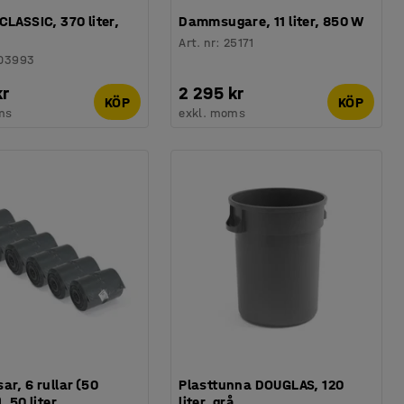
CLASSIC, 370 liter,
Dammsugare, 11 liter, 850 W
Art. nr
:
25171
03993
kr
2 295 kr
KÖP
KÖP
ms
exkl. moms
ar, 6 rullar (50
Plasttunna DOUGLAS, 120
, 50 liter
liter, grå