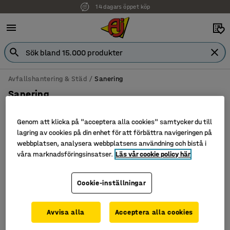
14 dagars öppet köp
Avfallshantering & Städ
Sanering
Sanering
Genom att klicka på "acceptera alla cookies" samtycker du till
lagring av cookies på din enhet för att förbättra navigeringen på
webbplatsen, analysera webbplatsens användning och bistå i
Filtrera
Sortera
våra marknadsföringsinsatser.
Läs vår cookie policy här
1 produkter
Cookie-inställningar
Avvisa alla
Acceptera alla cookies