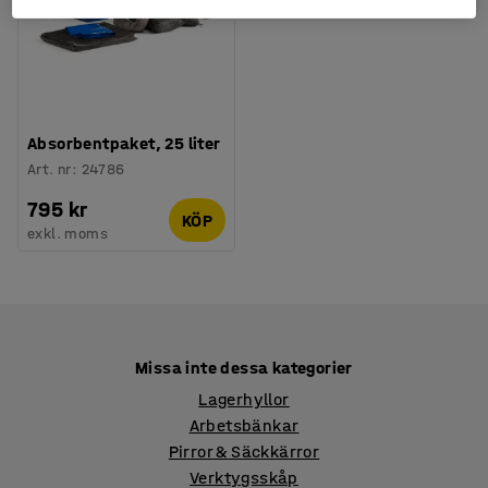
Absorbentpaket, 25 liter
Art. nr
:
24786
795 kr
KÖP
exkl. moms
Missa inte dessa kategorier
Lagerhyllor
Arbetsbänkar
Pirror & Säckkärror
Verktygsskåp