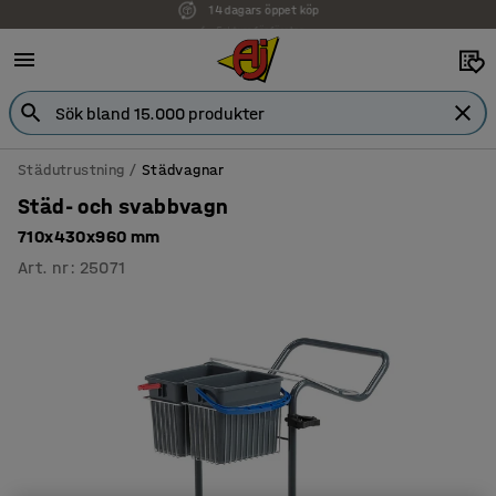
Faktura för företag
Städutrustning
Städvagnar
Städ- och svabbvagn
710x430x960 mm
Art. nr
:
25071