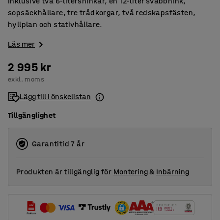
Inklusive två 6-litershinkar, en 12-liter svabbhink,
sopsäckhållare, tre trådkorgar, två redskapsfästen,
hyllplan och stativhållare.
Läs mer
2 995 kr
exkl. moms
Lägg till i önskelistan
Tillgänglighet
Garantitid 7 år
Produkten är tillgänglig för
Montering
&
Inbärning