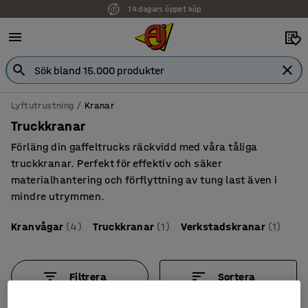
14 dagars öppet köp
Lyftutrustning
Kranar
Truckkranar
Förläng din gaffeltrucks räckvidd med våra tåliga
truckkranar. Perfekt för effektiv och säker
materialhantering och förflyttning av tung last även i
mindre utrymmen.
Kranvågar
(4)
Truckkranar
(1)
Verkstadskranar
(1)
Filtrera
Sortera