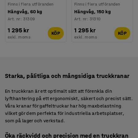
Finns i flera utföranden
Finns i flera utföranden
Hängvåg, 60 kg
Hängvåg, 150 kg
Art. nr
:
31309
Art. nr
:
31310
1 295 kr
1 295 kr
KÖP
KÖP
exkl. moms
exkl. moms
Starka, pålitliga och mångsidiga truckkranar
En truckkran är ett optimalt sätt att förenkla din
lyfthantering på ett ergonomiskt, säkert och precist sätt.
Våra kranar för gaffeltruckar har hög maxbelastning
vilket gör dem perfekta för industriella arbetsplatser,
som på lager och verkstad.
Öka räckvidd och precision med en truckkran