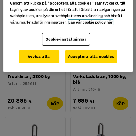
6 produkter
Genom att klicka på "acceptera alla cookies" samtycker du till
lagring av cookies på din enhet för att förbättra navigeringen på
webbplatsen, analysera webbplatsens användning och bistå i
våra marknadsföringsinsatser.
Läs vår cookie policy här
Cookie-inställningar
Avvisa alla
Acceptera alla cookies
Truckkran, 2300 kg
Verkstadskran, 1000 kg,
blå
Art. nr
:
259611
Art. nr
:
31045
20 895 kr
7 695 kr
KÖP
KÖP
exkl. moms
exkl. moms