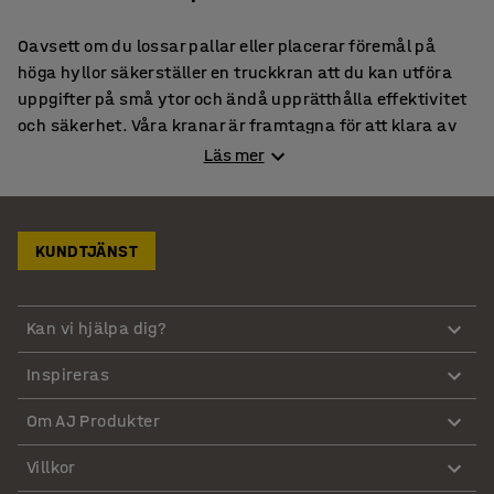
Oavsett om du lossar pallar eller placerar föremål på
höga hyllor säkerställer en truckkran att du kan utföra
uppgifter på små ytor och ändå upprätthålla effektivitet
och säkerhet. Våra kranar är framtagna för att klara av
tuff användning och tunga lyft på ett tryggt och effektivt
Läs mer
sätt. Behöver du ytterligare hjälpmedel? Utforska gärna
hela vårt utbud av
lyftutrustning
med allt från
lättmanövrerade
ministaplare
till rejäla
lyftbordsvagnar
.
KUNDTJÄNST
Missa inte dessa kategorier
Lagerhyllor
Kan vi hjälpa dig?
Arbetsbänkar
Pirror & Säckkärror
Inspireras
Verktygsskåp
Om AJ Produkter
Villkor