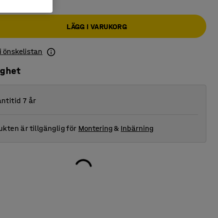
LÄGG I VARUKORG
 i önskelistan
ighet
ntitid 7 år
kten är tillgänglig för
Montering
&
Inbärning