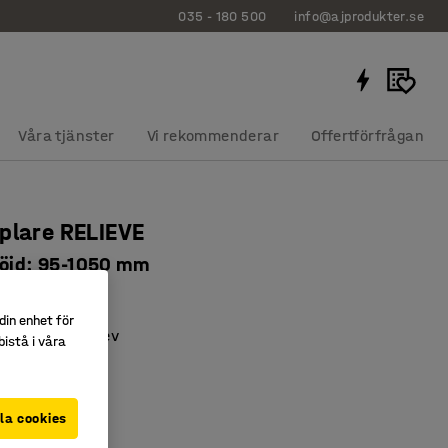
035 - 180 500
info@ajprodukter.se
Våra tjänster
Vi rekommenderar
Offertförfrågan
plare RELIEVE
höjd: 95-1050 mm
17
din enhet för
as med handvev
istå i våra
konstruktion
0 kg
la cookies
r