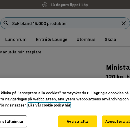
14 dagars öppet köp
Lunchrum
Entré & Lounge
Utomhus
Skola
Manuella ministaplare
Minista
120 kg, 
Art. nr
:
311
klicka på "acceptera alla cookies" samtycker du till lagring av cookies på 
Manövrer
tra navigeringen på webbplatsen, analysera webbplatsens användning och b
Lättvikts
öringsinsatser.
Läs vår cookie policy här
Klarar 12
inställningar
Avvisa alla
Acceptera al
6 995 k