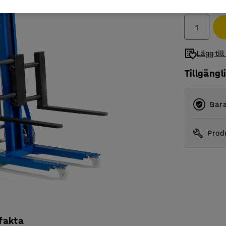
exkl. moms
Lägg till
Tillgängl
Gara
Produ
 fakta