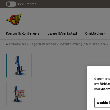
exkl. moms
Kontor & Konferens
Lager & Verkstad
Omklädning
AJ Produkter
Lager & Verkstad
Lyftutrustning
Ministaplare
Genom att 
att förbät
marknadsf
Cookie-