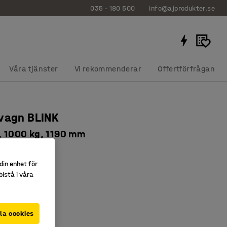
035 - 180 500
info@ajprodukter.se
Våra tjänster
Vi rekommenderar
Offertförfrågan
vagn BLINK
k, 1000 kg, 1190 mm
78
din enhet för
nde
istå i våra
 1000 kg
la cookies
kr