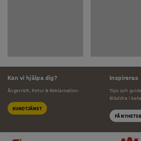
Kan vi hjälpa dig?
Inspireras
Ångerrätt, Retur & Reklamation
Tips och guid
Bläddra i kat
KUNDTJÄNST
FÅ NYHETS