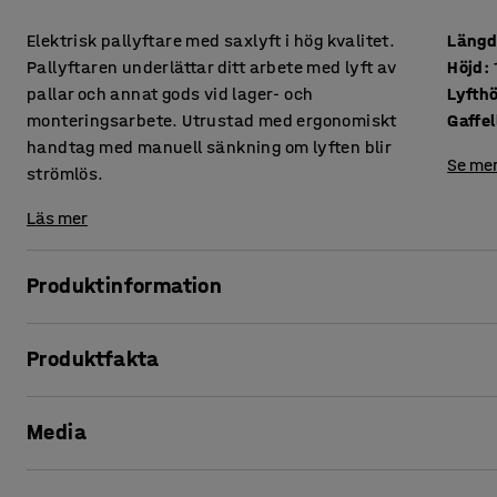
Elektrisk pallyftare med saxlyft i hög kvalitet.
Läng
Pallyftaren underlättar ditt arbete med lyft av
Höjd
:
pallar och annat gods vid lager- och
Lyfth
monteringsarbete. Utrustad med ergonomiskt
Gaffe
handtag med manuell sänkning om lyften blir
Se mer
strömlös.
Läs mer
Produktinformation
Smidig och kompakt elektrisk höglyftande pallyftare med sa
Produktfakta
annat gods. Lyften kan användas både som lyfthjälp och so
monteringsarbete.
Längd
:
1645
mm
Media
Höjd
:
1280
mm
Du manövrerar enkelt pallyftaren genom att höja och sänka
Lyfthöjd
:
85-800
mm
handtaget. Du kan alltid sänka gafflarna om saxlyften blir
Gaffellängd
:
1190
mm
handtaget för manuell sänkning.