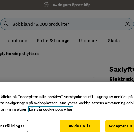
Faktura för företag
Lunchrum
Entré & Lounge
Utomhus
Skola
glyftande pallyftare
Saxlyft
Elektris
Art. nr
:
310
klicka på "acceptera alla cookies" samtycker du till lagring av cookies på 
Höglyfta
tra navigeringen på webbplatsen, analysera webbplatsens användning och b
Elektrisk
öringsinsatser.
Läs vår cookie policy här
Kapacitet
inställningar
Avvisa alla
Acceptera al
20 795 