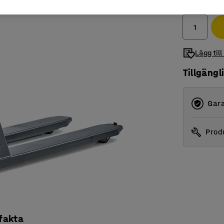
exkl. moms
Lägg till
Tillgängl
Gara
Produ
 fakta