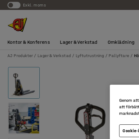
exkl. moms
Kontor & Konferens
Lager & Verkstad
Omklädning
AJ Produkter
Lager & Verkstad
Lyftutrustning
Pallyftare
Hö
Genom att 
att förbät
marknadsf
Cookie-