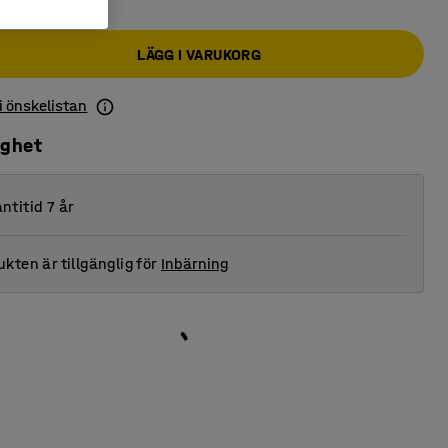
LÄGG I VARUKORG
 i önskelistan
ighet
ntitid 7 år
kten är tillgänglig för
Inbärning