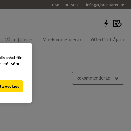
035 - 180 500
info@ajprodukter.se
Våra tjänster
Vi rekommenderar
Offertförfrågan
din enhet för
istå i våra
Rekommenderad
la cookies