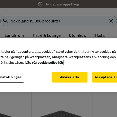
14 dagars öppet köp
Lunchrum
Entré & Lounge
Utomhus
Skola
klicka på "acceptera alla cookies" samtycker du till lagring av cookies på 
tra navigeringen på webbplatsen, analysera webbplatsens användning och b
öringsinsatser.
Läs vår cookie policy här
inställningar
Avvisa alla
Acceptera al