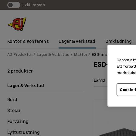
exkl. moms
Kontor & Konferens
Lager & Verkstad
Omklädning
AJ Produkter
Lager & Verkstad
Mattor
ESD-mattor
Genom att 
ESD-mattor
att förbät
2 produkter
marknadsf
Längd
Bredd
Lager & Verkstad
Cookie-
Bord
Stolar
Förvaring
Lyftutrustning