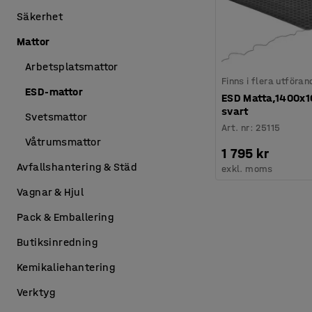
Säkerhet
Mattor
Arbetsplatsmattor
Finns i flera utföran
ESD-mattor
ESD Matta,1400x
svart
Svetsmattor
Art. nr
:
25115
Våtrumsmattor
1 795 kr
Avfallshantering & Städ
exkl. moms
Vagnar & Hjul
Pack & Emballering
Butiksinredning
Kemikaliehantering
Verktyg