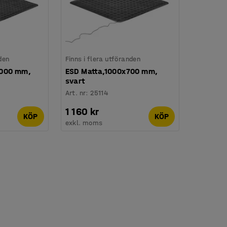
den
Finns i flera utföranden
1000 mm,
ESD Matta,1000x700 mm,
svart
Art. nr
:
25114
1 160 kr
KÖP
KÖP
exkl. moms