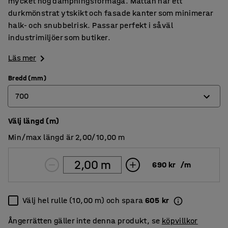
mycket hög dämpningsförmåga. Mattan har ett
durkmönstrat ytskikt och fasade kanter som minimerar
halk- och snubbelrisk. Passar perfekt i såväl
industrimiljöer som butiker.
Läs mer
Bredd (mm)
700
Välj längd (m)
700
Min/max längd är 2,00/10,00 m
1000
1400
690 kr
/
m
Välj hel rulle (10,00 m) och spara
605 kr
Ångerrätten gäller inte denna produkt, se
köpvillkor