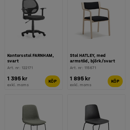
Kontorsstol FARNHAM,
Stol HATLEY, med
svart
armstöd, björk/svart
Art. nr
:
122171
Art. nr
:
115671
1 395 kr
1 895 kr
KÖP
KÖP
exkl. moms
exkl. moms