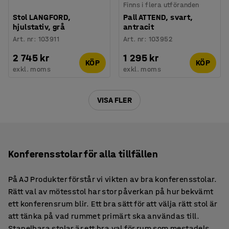
Finns i flera utföranden
Stol LANGFORD,
Pall ATTEND, svart,
hjulstativ, grå
antracit
Art. nr
:
103911
Art. nr
:
103952
2 745 kr
1 295 kr
KÖP
KÖP
exkl. moms
exkl. moms
VISA FLER
Konferensstolar för alla tillfällen
På AJ Produkter förstår vi vikten av bra konferensstolar.
Rätt val av mötesstol har stor påverkan på hur bekvämt
ett konferensrum blir. Ett bra sätt för att välja rätt stol är
att tänka på vad rummet primärt ska användas till.
Stapelbara stolar är ett bra val för rum som mestadels