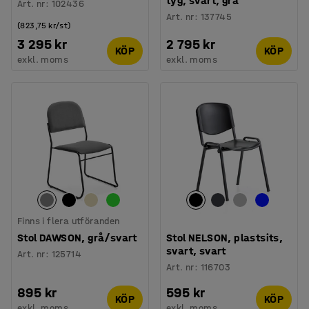
tyg, svart, grå
Art. nr
:
102436
Art. nr
:
137745
(823,75 kr/st)
3 295 kr
2 795 kr
KÖP
KÖP
exkl. moms
exkl. moms
Finns i flera utföranden
Stol DAWSON, grå/svart
Stol NELSON, plastsits,
svart, svart
Art. nr
:
125714
Art. nr
:
116703
895 kr
595 kr
KÖP
KÖP
exkl. moms
exkl. moms