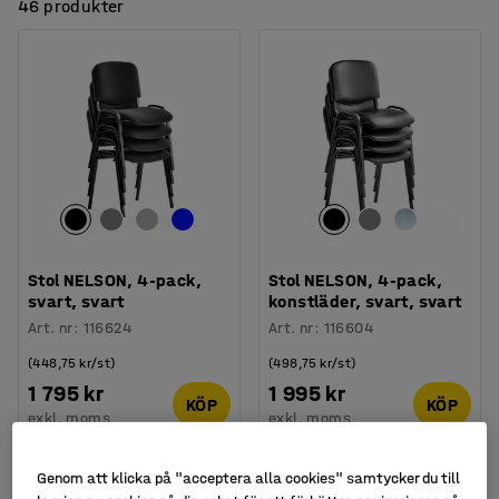
46 produkter
Stol NELSON, 4-pack,
Stol NELSON, 4-pack,
svart, svart
konstläder, svart, svart
Art. nr
:
116624
Art. nr
:
116604
(448,75 kr/st)
(498,75 kr/st)
1 795 kr
1 995 kr
KÖP
KÖP
exkl. moms
exkl. moms
Nyhet
Genom att klicka på "acceptera alla cookies" samtycker du till