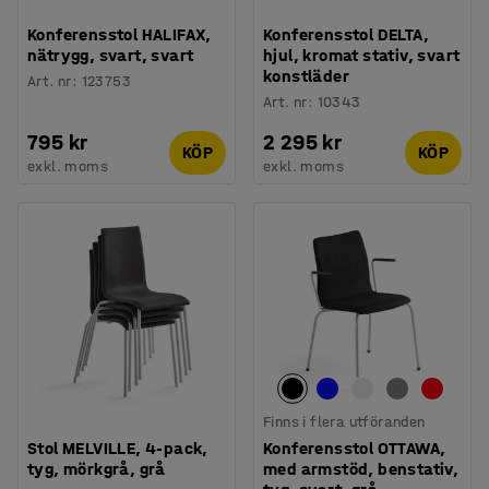
Konferensstol HALIFAX,
Konferensstol DELTA,
nätrygg, svart, svart
hjul, kromat stativ, svart
konstläder
Art. nr
:
123753
Art. nr
:
10343
795 kr
2 295 kr
KÖP
KÖP
exkl. moms
exkl. moms
Finns i flera utföranden
Stol MELVILLE, 4-pack,
Konferensstol OTTAWA,
tyg, mörkgrå, grå
med armstöd, benstativ,