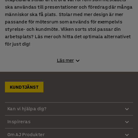
ska användas till presentationer och föredrag där många
människor ska få plats. Stolar med mer design är mer
passande för mötesrum som används för exempelvis
styrelse- och kundmöte. Vilken sorts stol passar din
arbetsplats? Läs mer och hitta det optimala alternativet
för just dig!
Välj rätt konferensstol
Läs mer
Det är viktigt att sitta bra på en konferens eller ett möte,
oavsett om det är en kort avstämning eller en heldag. Här
KUNDTJÄNST
kommer några saker du kan tänka på när du ska välja
stol:
Kan vi hjälpa dig?
Design och stil
Inspireras
Estetik är en viktig faktor när det kommer till att välja
kontorsmöbler för konferensrum. Du behöver en balans
Om AJ Produkter