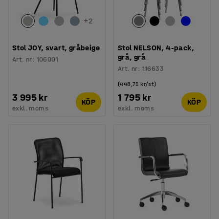
+
2
Stol JOY, svart, gråbeige
Stol NELSON, 4-pack,
grå, grå
Art. nr
:
106001
Art. nr
:
116633
(448,75 kr/st)
3 995 kr
1 795 kr
KÖP
KÖP
exkl. moms
exkl. moms