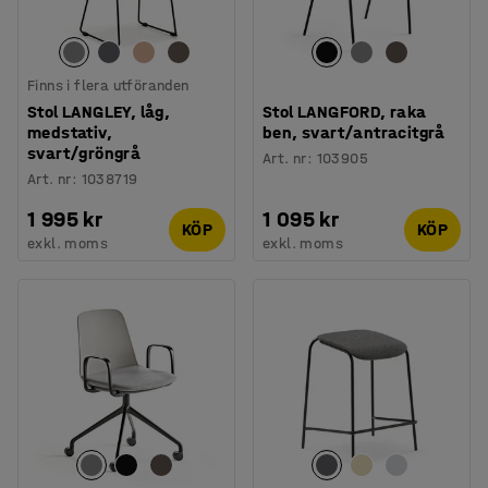
Finns i flera utföranden
Stol LANGLEY, låg,
Stol LANGFORD, raka
medstativ,
ben, svart/antracitgrå
svart/gröngrå
Art. nr
:
103905
Art. nr
:
1038719
1 995 kr
1 095 kr
KÖP
KÖP
exkl. moms
exkl. moms