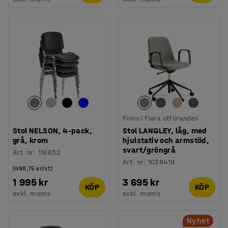
Finns i flera utföranden
Stol NELSON, 4-pack,
Stol LANGLEY, låg, med
grå, krom
hjulstativ och armstöd,
svart/gröngrå
Art. nr
:
116632
Art. nr
:
1038419
(498,75 kr/st)
1 995 kr
3 695 kr
KÖP
KÖP
exkl. moms
exkl. moms
Nyhet