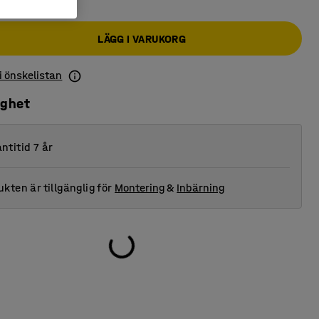
LÄGG I VARUKORG
 i önskelistan
ighet
ntitid 7 år
kten är tillgänglig för
Montering
&
Inbärning