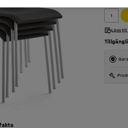
exkl. moms
Lägg till
Tillgängl
Gara
Produ
 fakta