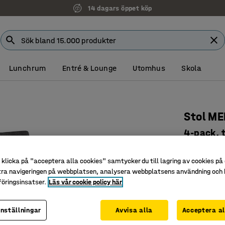
14 dagars öppet köp
Lunchrum
Entré & Lounge
Utomhus
Skola
Stol ME
4-pack, 
Art. nr
:
10
klicka på "acceptera alla cookies" samtycker du till lagring av cookies på 
Modern d
tra navigeringen på webbplatsen, analysera webbplatsens användning och b
Stapelba
öringsinsatser.
Läs vår cookie policy här
4-pack
inställningar
Avvisa alla
Acceptera al
3 295 k