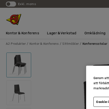
exkl. moms
Kontor & Konferens
Lager & Verkstad
Omklädning
AJ Produkter
Kontor & Konferens
Sittmöbler
Konferensstolar
Genom att 
att förbät
marknadsf
Cookie-