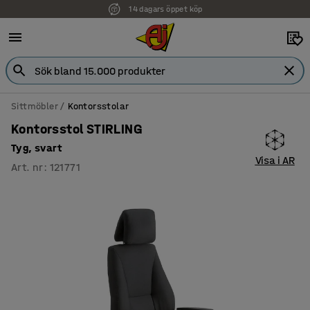
14 dagars öppet köp
Sittmöbler
Kontorsstolar
Kontorsstol STIRLING
Tyg, svart
Visa i AR
Art. nr
:
121771