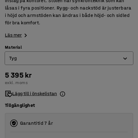
inslag på kontoret. Stolen har synkronteknik som kan
låsas i fyra positioner. Rygg- och nackstöd är justerbara
i höjd och armstöden kan ändras i både höjd- och sidled
för bra komfort.
Läs mer
Material
Tyg
5 395 kr
Konstläder
exkl. moms
Tyg
Lägg till i önskelistan
Tillgänglighet
Garantitid 7 år