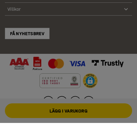
Villkor
FÅ NYHETSBREV
LÄGG I VARUKORG