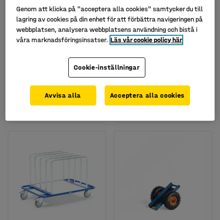
Genom att klicka på "acceptera alla cookies" samtycker du till
lagring av cookies på din enhet för att förbättra navigeringen på
webbplatsen, analysera webbplatsens användning och bistå i
våra marknadsföringsinsatser.
Läs vår cookie policy här
Finns i flera utföranden
Skivvagn, 1250x800 mm,
Skivvagn TURN,
Cookie-inställningar
med broms
1250x700 mm
Art. nr
:
256451
Art. nr
:
25868
Avvisa alla
Acceptera alla cookies
2 395 kr
3 795 kr
KÖP
KÖP
exkl. moms
exkl. moms