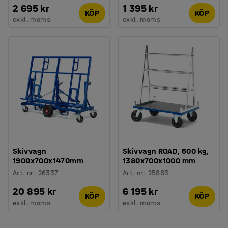
2 695 kr
1 395 kr
KÖP
KÖP
exkl. moms
exkl. moms
Skivvagn
Skivvagn ROAD, 500 kg,
1900x700x1470mm
1380x700x1000 mm
Art. nr
:
26337
Art. nr
:
25863
20 895 kr
6 195 kr
KÖP
KÖP
exkl. moms
exkl. moms