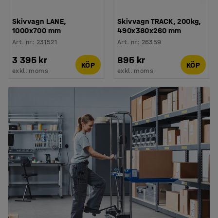
Skivvagn LANE,
Skivvagn TRACK, 200kg,
1000x700 mm
490x380x260 mm
Art. nr
:
231521
Art. nr
:
26359
3 395 kr
895 kr
KÖP
KÖP
exkl. moms
exkl. moms