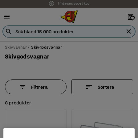
Faktura för företag
Skivvagnar
Skivgodsvagnar
Skivgodsvagnar
Filtrera
Sortera
8 produkter