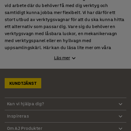
vid arbete där du behöver få med dig verktyg och
samtidigt kunna jobba mer flexibelt. Vi har därför ett
stort utbud av verktygsvagnar för att du ska kunna hitta
ett alternativ som passar dig. Vare sig du behöver en
verktygsvagn med låsbara luckor, en mekanikervagn
med verktygspanel eller en hyllvagn med
uppsamlingskärl. Här kan du läsa lite mer om våra
vagnar och deras fördelar – och hitta en som passar dig!
Läs mer
Bänkskiva
Missa inte dessa kategorier
KUNDTJÄNST
Hyllvagnar
Flakvagnar & Kärror
Plattformsvagnar
Kan vi hjälpa dig?
Handverktyg
Inspireras
Lager & Verkstad
Om AJ Produkter