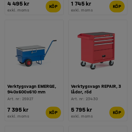
4 495 kr
1 745 kr
KÖP
KÖP
exkl. moms
exkl. moms
Verktygsvagn EMERGE,
Verktygsvagn REPAIR, 3
940x600x610 mm
lådor, röd
Art. nr
:
25927
Art. nr
:
23430
7 395 kr
5 795 kr
KÖP
KÖP
exkl. moms
exkl. moms