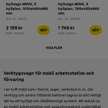
Hyllvagn MOVE, 3
Hyllvagn MOVE, 3
hyllplan, 1010x490x980
hyllplan, 795x430x960
mm
mm
Art. nr
:
27071
Art. nr
:
27076
2 155 kr
1 745 kr
KÖP
KÖP
exkl. moms
exkl. moms
VISA FLER
Verktygsvagn för mobil arbetsstation och
förvaring
I en tuff miljö som i fabrik, lager, verkstad m.m. där
verktyg och andra tillbehör behöver lagras är det viktigt
att ha ett tydligt och lättåtkomligt system. Att också ha
en mobil arbetsstation och avlastningsbord underlättar