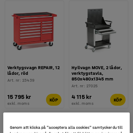
Verktygsvagn REPAIR, 12
Hyllvagn MOVE, 2 lådor,
lådor, röd
verktygstavla,
850x480x1345 mm
Art. nr
:
23439
Art. nr
:
27025
15 795 kr
4 115 kr
KÖP
KÖP
exkl. moms
exkl. moms
Genom att klicka på "acceptera alla cookies" samtycker du till