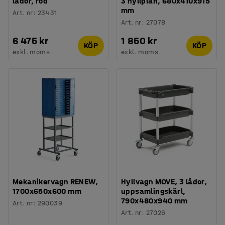
lådor, röd
3 hyllplan, 680x410x915
mm
Art. nr
:
23431
Art. nr
:
27078
6 475 kr
1 850 kr
KÖP
KÖP
exkl. moms
exkl. moms
Mekanikervagn RENEW,
Hyllvagn MOVE, 3 lådor,
1700x650x600 mm
uppsamlingskärl,
790x480x940 mm
Art. nr
:
290039
Art. nr
:
27026