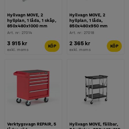
Hyllvagn MOVE, 2
Hyllvagn MOVE, 2
hyllplan, 1 låda, 1 skåp,
hyllplan, 1 låda,
850x480x1000 mm
850x480x950 mm
Art. nr
:
27014
Art. nr
:
27018
3 915 kr
2 365 kr
KÖP
KÖP
exkl. moms
exkl. moms
Verktygsvagn REPAIR, 5
Hyllvagn MOVE, fällbar,