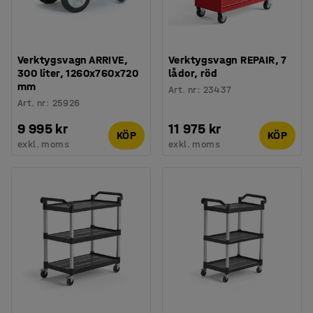
Verktygsvagn ARRIVE,
Verktygsvagn REPAIR, 7
300 liter, 1260x760x720
lådor, röd
mm
Art. nr
:
23437
Art. nr
:
25926
9 995 kr
11 975 kr
KÖP
KÖP
exkl. moms
exkl. moms