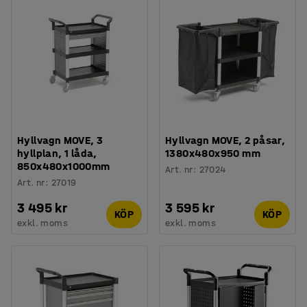
Hyllvagn MOVE, 3
Hyllvagn MOVE, 2 påsar,
hyllplan, 1 låda,
1380x480x950 mm
850x480x1000mm
Art. nr
:
27024
Art. nr
:
27019
3 495 kr
3 595 kr
KÖP
KÖP
exkl. moms
exkl. moms