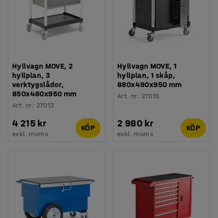
Hyllvagn MOVE, 2
Hyllvagn MOVE, 1
hyllplan, 3
hyllplan, 1 skåp,
verktygslådor,
880x490x950 mm
850x480x950 mm
Art. nr
:
27015
Art. nr
:
27013
4 215 kr
2 980 kr
KÖP
KÖP
exkl. moms
exkl. moms