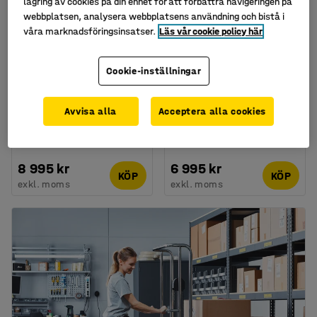
lagring av cookies på din enhet för att förbättra navigeringen på
webbplatsen, analysera webbplatsens användning och bistå i
våra marknadsföringsinsatser.
Läs vår cookie policy här
Cookie-inställningar
Avvisa alla
Acceptera alla cookies
Verktygsvagn REPAIR, 10
Verktygsvagn APPEAR,
lådor, röd
1120x660 mm
Art. nr
:
23434
Art. nr
:
25929
8 995 kr
6 995 kr
KÖP
KÖP
exkl. moms
exkl. moms