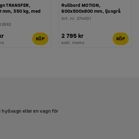
gn TRANSFER,
Rullbord MOTION,
 mm, 350 kg, med
600x500x800 mm, ljusgrå
Art. nr
:
274001
62662
kr
2 795 kr
KÖP
KÖP
ms
exkl. moms
 hyllvagn eller en vagn för