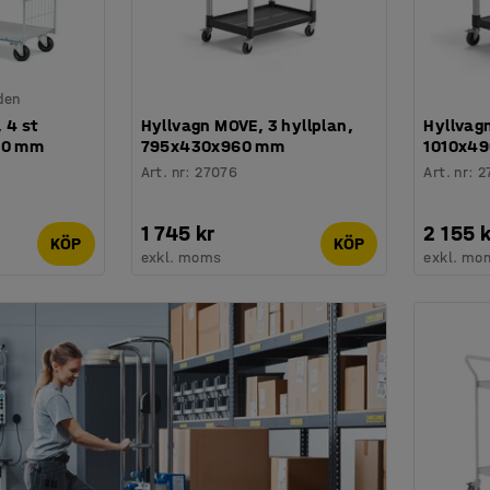
den
 4 st
Hyllvagn MOVE, 3 hyllplan,
Hyllvagn
00 mm
795x430x960 mm
1010x4
Art. nr
:
27076
Art. nr
:
2
1 745 kr
2 155 k
KÖP
KÖP
exkl. moms
exkl. mo