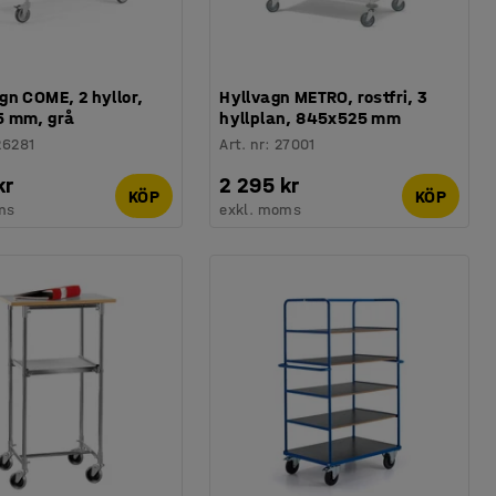
gn COME, 2 hyllor,
Hyllvagn METRO, rostfri, 3
 mm, grå
hyllplan, 845x525 mm
26281
Art. nr
:
27001
kr
2 295 kr
KÖP
KÖP
ms
exkl. moms