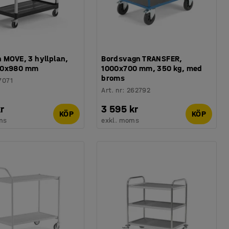
 MOVE, 3 hyllplan,
Bordsvagn TRANSFER,
90x980 mm
1000x700 mm, 350 kg, med
broms
7071
Art. nr
:
262792
r
3 595 kr
KÖP
KÖP
ms
exkl. moms