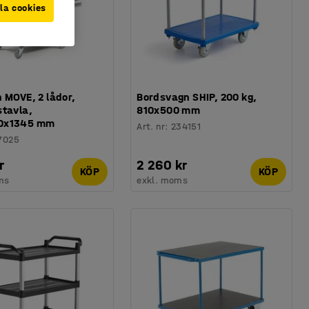
la cookies
 MOVE, 2 lådor,
Bordsvagn SHIP, 200 kg,
stavla,
810x500 mm
0x1345 mm
Art. nr
:
234151
7025
r
2 260 kr
KÖP
KÖP
ms
exkl. moms