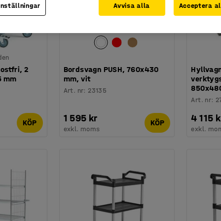
inställningar
Avvisa alla
Acceptera al
den
stfri, 2
Bordsvagn PUSH, 760x430
Hyllvagn
05 mm
mm, vit
verktyg
850x48
Art. nr
:
23135
Art. nr
:
2
1 595 kr
4 115 k
KÖP
KÖP
exkl. moms
exkl. mo