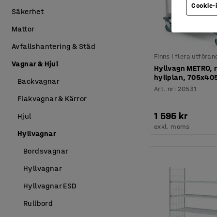
Cookie-
Säkerhet
Mattor
Avfallshantering & Städ
Finns i flera utföran
Vagnar & Hjul
Hyllvagn METRO, ro
hyllplan, 705x4
Backvagnar
Art. nr
:
20531
Flakvagnar & Kärror
1 595 kr
Hjul
exkl. moms
Hyllvagnar
Bordsvagnar
Hyllvagnar
Hyllvagnar ESD
Rullbord