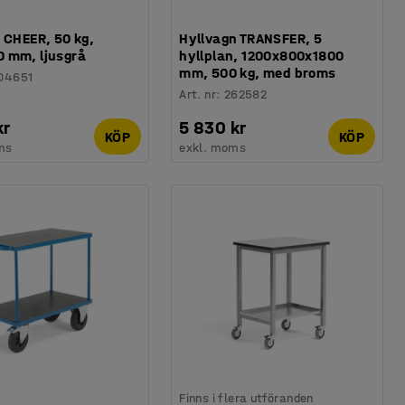
 CHEER, 50 kg,
Hyllvagn TRANSFER, 5
 mm, ljusgrå
hyllplan, 1200x800x1800
mm, 500 kg, med broms
04651
Art. nr
:
262582
kr
5 830 kr
KÖP
KÖP
ms
exkl. moms
Finns i flera utföranden