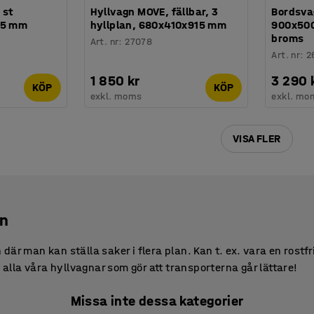
 st
Hyllvagn MOVE, fällbar, 3
Bordsva
25 mm
hyllplan, 680x410x915 mm
900x500
broms
Art. nr
:
27078
Art. nr
:
2
1 850 kr
3 290 
KÖP
KÖP
exkl. moms
exkl. mo
VISA FLER
an
är man kan ställa saker i flera plan. Kan t. ex. vara en rostfri
u alla våra hyllvagnar som gör att transporterna går lättare!
Missa inte dessa kategorier