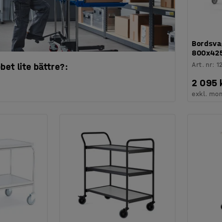
Bordsva
800x425
Art. nr
:
1
bbet lite bättre?:
2 095 
exkl. mo