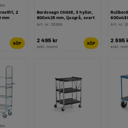
den
ostfri, 2
Bordsvagn CHASE, 3 hyllor,
Rullbord
50 mm
800x425 mm, ljusgrå, svart
600x430
Art. nr
:
25289
Art. nr
:
2
2 495 kr
2 595 
KÖP
KÖP
exkl. moms
exkl. mo
den