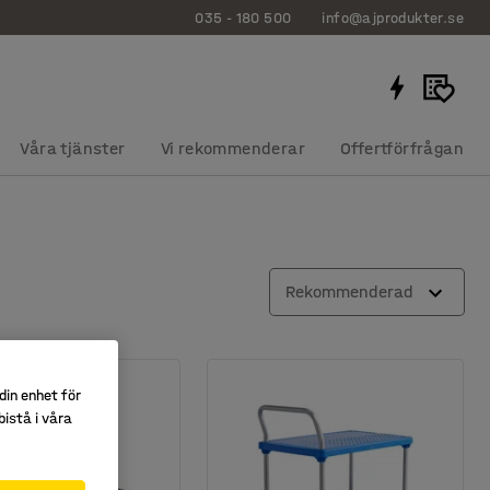
035 - 180 500
info@ajprodukter.se
Våra tjänster
Vi rekommenderar
Offertförfrågan
Rekommenderad
din enhet för
istå i våra