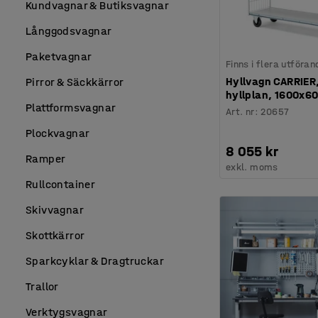
Kundvagnar & Butiksvagnar
Långgodsvagnar
Paketvagnar
Finns i flera utföran
Hyllvagn CARRIER,
Pirror & Säckkärror
hyllplan, 1600x6
Plattformsvagnar
Art. nr
:
20657
Plockvagnar
8 055 kr
Ramper
exkl. moms
Rullcontainer
Skivvagnar
Skottkärror
Sparkcyklar & Dragtruckar
Trallor
Verktygsvagnar