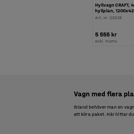
Hyllvagn CRAFT, 4
hyllplan, 1200x4
Art. nr
:
20328
5 555 kr
exkl. moms
Vagn med flera pl
Ibland behöver man en vagn d
att köra paket. Här hittar d