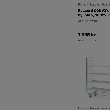
Finns i flera utföran
Rullbord CONVOY, r
hyllplan, 900x5
Art. nr
:
22461
7 395 kr
exkl. moms
Finns i flera utföran