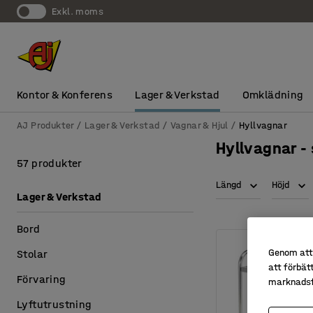
exkl. moms
Kontor & Konferens
Lager & Verkstad
Omklädning
AJ Produkter
Lager & Verkstad
Vagnar & Hjul
Hyllvagnar
Hyllvagnar - 
57 produkter
Längd
Höjd
Lager & Verkstad
Bord
Genom att 
Stolar
att förbät
Förvaring
marknadsf
Lyftutrustning