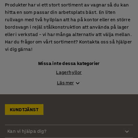
Produkter har vi ett stort sortiment av vagnar så du kan
hitta en som passar din arbetsplats bäst. En liten
rullvagn med två hyllplan att ha på kontor eller en större
bordsvagn i rejäl stålkonstruktion att använda på lager
eller i verkstad – vi har många alternativ att välja mellan.
Har du frågor om vårt sortiment? Kontakta oss så hjälper
vi dig gärna!
Missa inte dessa kategorier
Lagerhyllor
Arbetsbänkar
Läs mer
Pirror & Säckkärror
Verktygsskåp
KUNDTJÄNST
Kan vi hjälpa dig?