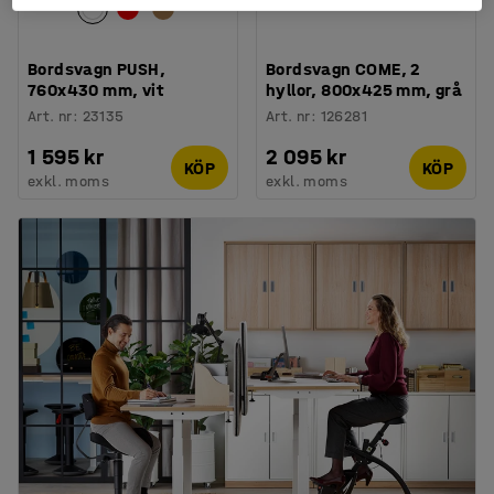
Bordsvagn PUSH,
Bordsvagn COME, 2
760x430 mm, vit
hyllor, 800x425 mm, grå
Art. nr
:
23135
Art. nr
:
126281
1 595 kr
2 095 kr
KÖP
KÖP
exkl. moms
exkl. moms