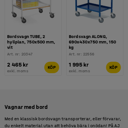
Bordsvagn TUBE, 2
Bordsvagn ALONG,
hyllplan, 750x500 mm,
690x430x750 mm, 150
vit
kg
Art. nr
:
20347
Art. nr
:
22556
2 465 kr
1 995 kr
KÖP
KÖP
exkl. moms
exkl. moms
Vagnar med bord
Med en klassisk bordsvagn transporterar, eller förvarar,
du enkelt material utan att behöva bära i onödan! På AJ