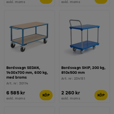
exkl. moms
exkl. moms
Bordsvagn SEDAN,
Bordsvagn SHIP, 200 kg,
1400x700 mm, 600 kg,
810x500 mm
med broms
Art. nr
:
234151
Art. nr
:
30114
6 585 kr
2 260 kr
KÖP
KÖP
exkl. moms
exkl. moms