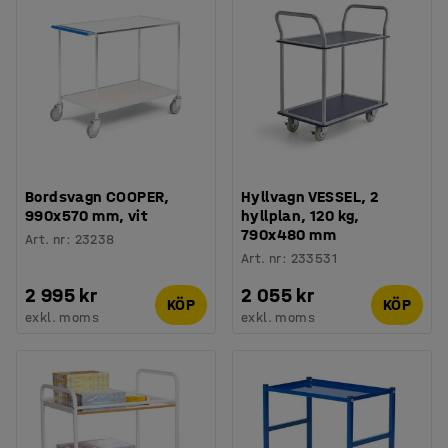
Bordsvagn COOPER,
Hyllvagn VESSEL, 2
990x570 mm, vit
hyllplan, 120 kg,
790x480 mm
Art. nr
:
23238
Art. nr
:
233531
2 995 kr
2 055 kr
KÖP
KÖP
exkl. moms
exkl. moms