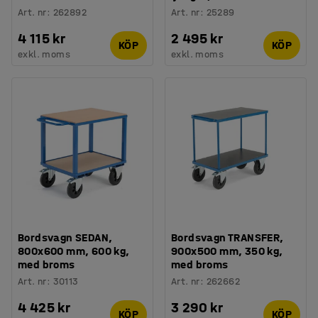
Art. nr
:
262892
Art. nr
:
25289
4 115 kr
2 495 kr
KÖP
KÖP
exkl. moms
exkl. moms
Bordsvagn SEDAN,
Bordsvagn TRANSFER,
800x600 mm, 600 kg,
900x500 mm, 350 kg,
med broms
med broms
Art. nr
:
30113
Art. nr
:
262662
4 425 kr
3 290 kr
KÖP
KÖP