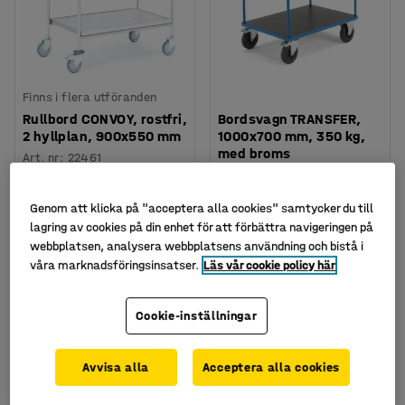
Finns i flera utföranden
Rullbord CONVOY, rostfri,
Bordsvagn TRANSFER,
2 hyllplan, 900x550 mm
1000x700 mm, 350 kg,
med broms
Art. nr
:
22461
Art. nr
:
262792
7 395 kr
3 595 kr
Genom att klicka på "acceptera alla cookies" samtycker du till
KÖP
KÖP
lagring av cookies på din enhet för att förbättra navigeringen på
exkl. moms
exkl. moms
webbplatsen, analysera webbplatsens användning och bistå i
våra marknadsföringsinsatser.
Läs vår cookie policy här
Cookie-inställningar
Avvisa alla
Acceptera alla cookies