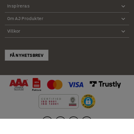
Inspireras
Om AJ Produkter
Villkor
FÅ NYHETSBREV