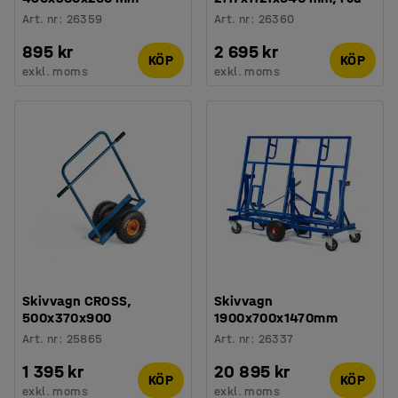
Art. nr
:
26359
Art. nr
:
26360
895 kr
2 695 kr
KÖP
KÖP
exkl. moms
exkl. moms
Skivvagn CROSS,
Skivvagn
500x370x900
1900x700x1470mm
Art. nr
:
25865
Art. nr
:
26337
1 395 kr
20 895 kr
KÖP
KÖP
exkl. moms
exkl. moms