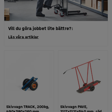
Vill du göra jobbet lite bättre?:
Läs våra artiklar
Skivvagn TRACK, 200kg,
Skivvagn PAVE,
490x380x260 mm
2117x1121x540 mm, röd