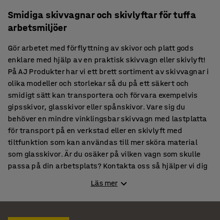
Smidiga skivvagnar och skivlyftar för tuffa
arbetsmiljöer
Gör arbetet med förflyttning av skivor och platt gods
enklare med hjälp av en praktisk skivvagn eller skivlyft!
På AJ Produkter har vi ett brett sortiment av skivvagnar i
olika modeller och storlekar så du på ett säkert och
smidigt sätt kan transportera och förvara exempelvis
gipsskivor, glasskivor eller spånskivor. Vare sig du
behöver en mindre vinklingsbar skivvagn med lastplatta
för transport på en verkstad eller en skivlyft med
tiltfunktion som kan användas till mer sköra material
som glasskivor. Är du osäker på vilken vagn som skulle
passa på din arbetsplats? Kontakta oss så hjälper vi dig
gärna!
Läs mer
Missa inte dessa kategorier
Lagerhyllor