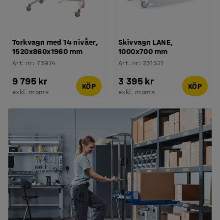
Torkvagn med 14 nivåer,
Skivvagn LANE,
1520x860x1960 mm
1000x700 mm
Art. nr
:
73974
Art. nr
:
231521
9 795 kr
3 395 kr
KÖP
KÖP
exkl. moms
exkl. moms