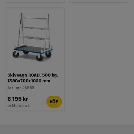
Skivvagn ROAD, 500 kg,
1380x700x1000 mm
Art. nr
:
25863
6 195 kr
KÖP
exkl. moms