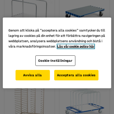
Genom att klicka på "acceptera alla cookies" samtycker du till
lagring av cookies på din enhet för att förbättra navigeringen på
Finns i flera utföranden
webbplatsen, analysera webbplatsens användning och bistå i
Skivvagn TURN,
Skivvagn, 1250x800 mm,
våra marknadsföringsinsatser.
Läs vår cookie policy här
1250x700 mm
med broms
Art. nr
:
25868
Art. nr
:
256451
Cookie-inställningar
3 795 kr
2 395 kr
KÖP
KÖP
exkl. moms
exkl. moms
Avvisa alla
Acceptera alla cookies