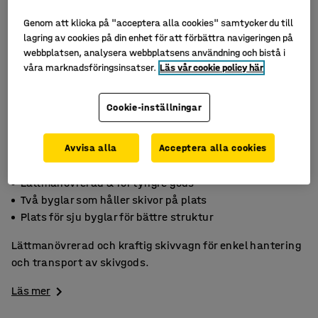
Genom att klicka på "acceptera alla cookies" samtycker du till
lagring av cookies på din enhet för att förbättra navigeringen på
webbplatsen, analysera webbplatsens användning och bistå i
våra marknadsföringsinsatser.
Läs vår cookie policy här
Cookie-inställningar
Avvisa alla
Acceptera alla cookies
Lättmanövrerad & för tyngre gods
Två byglar som håller skivor på plats
Plats för sju byglar för bättre struktur
Lättmanövrerad och kraftig skivvagn för enkel hantering
och transport av skivgods.
Läs mer