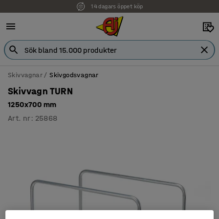
14 dagars öppet köp
Skivvagnar
Skivgodsvagnar
Skivvagn TURN
1250x700 mm
Art. nr
:
25868