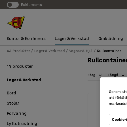
exkl. moms
Kontor & Konferens
Lager & Verkstad
Omklädning
AJ Produkter
Lager & Verkstad
Vagnar & Hjul
Rullcontainer
Rullcontainer
14 produkter
Färg
Längd
Lager & Verkstad
Genom att 
Bord
att förbät
Stolar
marknadsf
Förvaring
Cookie-
Lyftutrustning