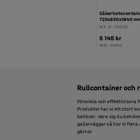
Säkerhetscontain
720x830x1840 m
Art. nr
:
24422
5 145 kr
exkl. moms
Rullcontainer och r
Förenkla och effektivisera 
Produkter har vi ett stort s
behöver. Vare sig du behöver
gallerväggar så har vi flera
gärna!