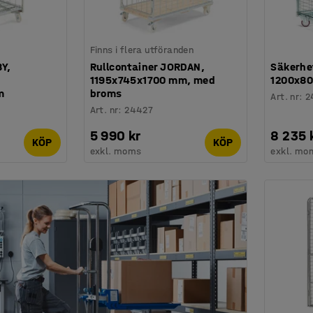
Finns i flera utföranden
BY,
Rullcontainer JORDAN,
Säkerhe
1195x745x1700 mm, med
1200x8
m
broms
Art. nr
:
2
Art. nr
:
24427
5 990 kr
8 235 
KÖP
KÖP
exkl. moms
exkl. mo