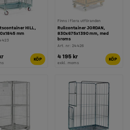
Finns i flera utföranden
tscontainer HILL,
Rullcontainer JORDAN,
00x1845 mm
830x675x1390 mm, med
broms
4423
Art. nr
:
24426
kr
4 195 kr
KÖP
KÖP
ms
exkl. moms