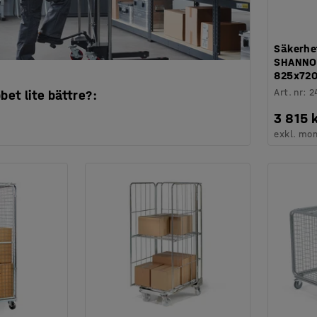
Säkerhe
SHANNON
825x72
Art. nr
:
2
bbet lite bättre?:
3 815 
exkl. mo