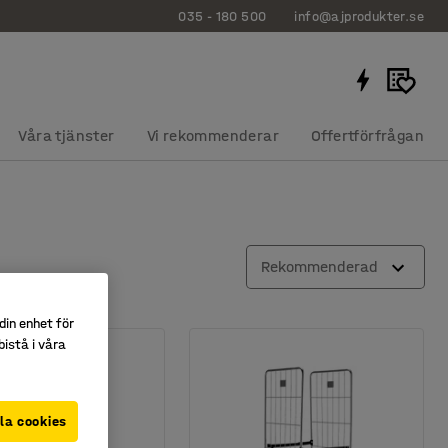
035 - 180 500
info@ajprodukter.se
Våra tjänster
Vi rekommenderar
Offertförfrågan
Rekommenderad
din enhet för
istå i våra
la cookies