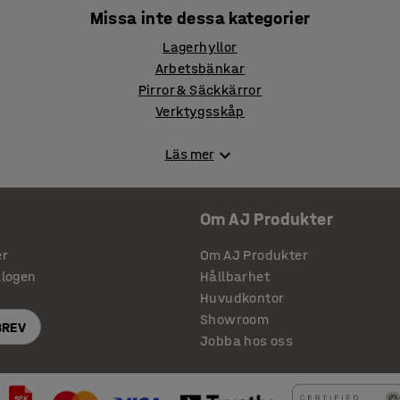
Missa inte dessa kategorier
Lagerhyllor
Arbetsbänkar
Pirror & Säckkärror
Verktygsskåp
Läs mer
Om AJ Produkter
er
Om AJ Produkter
alogen
Hållbarhet
Huvudkontor
Showroom
BREV
Jobba hos oss