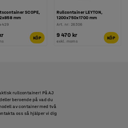
tscontainer SCOPE,
Rullcontainer LEYTON,
62x858 mm
1200x750x1700 mm
4429
Art. nr
:
26306
kr
9 470 kr
KÖP
KÖP
ms
exkl. moms
ktisk rullcontainer! På AJ
modeller beroende på vad du
smodell av container med två
ontakta oss så hjälper vi dig