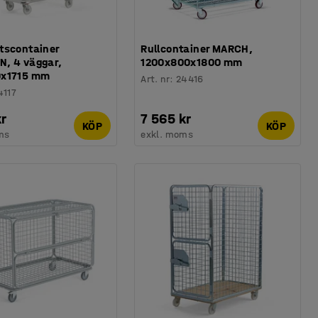
tscontainer
Rullcontainer MARCH,
, 4 väggar,
1200x800x1800 mm
0x1715 mm
Art. nr
:
24416
4117
kr
7 565 kr
KÖP
KÖP
ms
exkl. moms