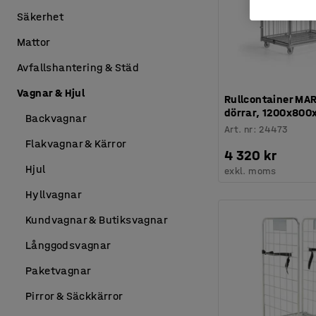
Säkerhet
Mattor
Avfallshantering & Städ
Vagnar & Hjul
Rullcontainer MA
dörrar, 1200x80
Backvagnar
Art. nr
:
24473
Flakvagnar & Kärror
4 320 kr
Hjul
exkl. moms
Hyllvagnar
Kundvagnar & Butiksvagnar
Långgodsvagnar
Paketvagnar
Pirror & Säckkärror