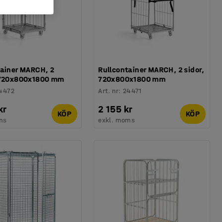
tainer MARCH, 2
Rullcontainer MARCH, 2 sidor,
 720x800x1800 mm
720x800x1800 mm
4472
Art. nr
:
24471
kr
2 155 kr
KÖP
KÖP
ms
exkl. moms