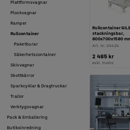
Plattformsvagnar
Plockvagnar
Ramper
Rullcontainer GIL
stackningsbar,
Rullcontainer
800x700x1580 m
Paketburar
Art. nr
:
24424
Säkerhetscontainer
2 485 kr
exkl. moms
Skivvagnar
Skottkärror
Sparkcyklar & Dragtruckar
Trallor
Verktygsvagnar
Pack & Emballering
Butiksinredning