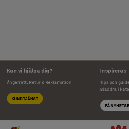
Kan vi hjälpa dig?
Inspireras
Ångerrätt, Retur & Reklamation
Tips och guid
Bläddra i kat
KUNDTJÄNST
FÅ NYHETS