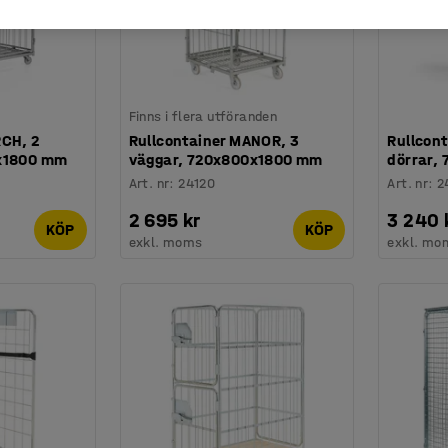
Finns i flera utföranden
RCH, 2
Rullcontainer MANOR, 3
Rullcon
0x1800 mm
väggar, 720x800x1800 mm
dörrar,
Art. nr
:
24120
Art. nr
:
2
2 695 kr
3 240 
KÖP
KÖP
exkl. moms
exkl. mo