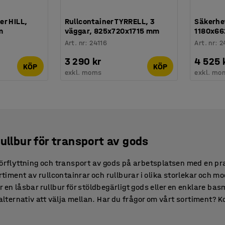
er HILL,
Rullcontainer TYRRELL, 3
Säkerhe
m
väggar, 825x720x1715 mm
1180x6
Art. nr
:
24116
Art. nr
:
2
3 290 kr
4 525 
KÖP
KÖP
exkl. moms
exkl. mo
ullbur för transport av gods
förflyttning och transport av gods på arbetsplatsen med en pra
ortiment av rullcontainrar och rullburar i olika storlekar och 
 en låsbar rullbur för stöldbegärligt gods eller en enklare ba
 alternativ att välja mellan. Har du frågor om vårt sortiment? K