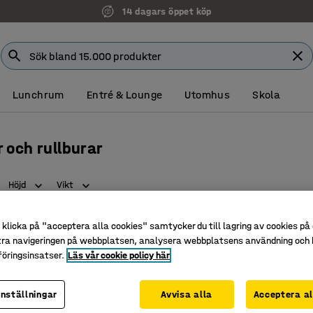
14 dagars öppet köp
Lunchrum
Entré & Lounge
Utomhus
Skola
 och rullburar
Höjd
Vikt
klicka på "acceptera alla cookies" samtycker du till lagring av cookies på 
tra navigeringen på webbplatsen, analysera webbplatsens användning och b
öringsinsatser.
Läs vår cookie policy här
inställningar
Avvisa alla
Acceptera al