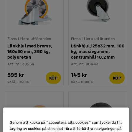
Finns i flera utföranden
Finns i flera utföranden
Länkhjul med broms,
Länkhjul,125x32 mm, 100
160x50 mm, 350 kg,
kg, massivgummi,
polyuretan
centrumhål 10,2 mm
Art. nr
:
30564
Art. nr
:
90443
595 kr
145 kr
KÖP
KÖP
exkl. moms
exkl. moms
Genom att klicka på "acceptera alla cookies" samtycker du till
lagring av cookies på din enhet för att förbättra navigeringen på