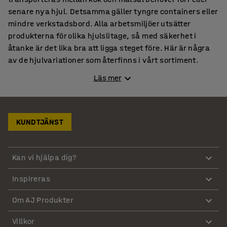
senare nya hjul. Detsamma gäller tyngre containers eller
mindre verkstadsbord. Alla arbetsmiljöer utsätter
produkterna för olika hjulslitage, så med säkerhet i
åtanke är det lika bra att ligga steget före. Här är några
av de hjulvariationer som återfinns i vårt sortiment.
Läs mer
Fasta hjul till många produkter
Våra fasta hjul kommer i flera olika utföranden: som
massivgummi, nylon och polyuretan. Vissa
KUNDTJÄNST
arbetsområden behöver mer trögrullande hjul, medan
andra extra lättrullade. Välj mellan hjul med eller utan
broms, utifrån dina behov för varje hjulprodukt. AJ
Kan vi hjälpa dig?
Produkter har samtliga varianter i sortimentet, där du
snabbt och enkelt hittar de hjul som behövs.
Inspireras
Tystgående industrihjul
Om AJ Produkter
Länkhjulen från AJ Produkter tillverkade i slitbart
massivgummi har en riktig god stötupptagningsförmåga.
Villkor