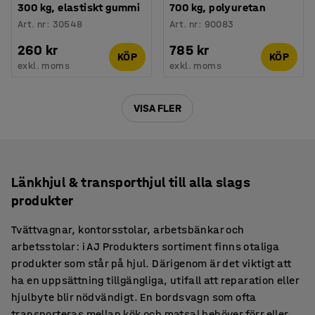
300 kg, elastiskt gummi
700 kg, polyuretan
Art. nr
:
30548
Art. nr
:
90083
260 kr
785 kr
KÖP
KÖP
exkl. moms
exkl. moms
VISA FLER
Länkhjul & transporthjul till alla slags
produkter
Tvättvagnar, kontorsstolar, arbetsbänkar och
arbetsstolar: i AJ Produkters sortiment finns otaliga
produkter som står på hjul. Därigenom är det viktigt att
ha en uppsättning tillgängliga, utifall att reparation eller
hjulbyte blir nödvändigt. En bordsvagn som ofta
transporteras mellan kök och matsal behöver förr eller