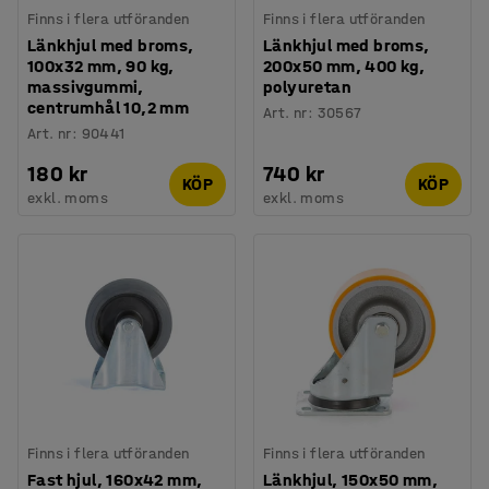
Finns i flera utföranden
Finns i flera utföranden
Länkhjul med broms,
Länkhjul med broms,
100x32 mm, 90 kg,
200x50 mm, 400 kg,
massivgummi,
polyuretan
centrumhål 10,2 mm
Art. nr
:
30567
Art. nr
:
90441
180 kr
740 kr
KÖP
KÖP
exkl. moms
exkl. moms
Finns i flera utföranden
Finns i flera utföranden
Fast hjul, 160x42 mm,
Länkhjul, 150x50 mm,