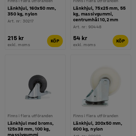
Finns i flera utföranden
Finns i flera utföranden
Länkhjul, 160x50 mm,
Länkhjul, 75x25 mm, 55
350 kg, nylon
kg, massivgummi,
centrumhål 10,2 mm
Art. nr
:
30217
Art. nr
:
90448
215 kr
54 kr
KÖP
KÖP
exkl. moms
exkl. moms
Finns i flera utföranden
Finns i flera utföranden
Länkhjul med broms,
Länkhjul, 200x50 mm,
125x38 mm, 100 kg,
600 kg, nylon
massivgummi