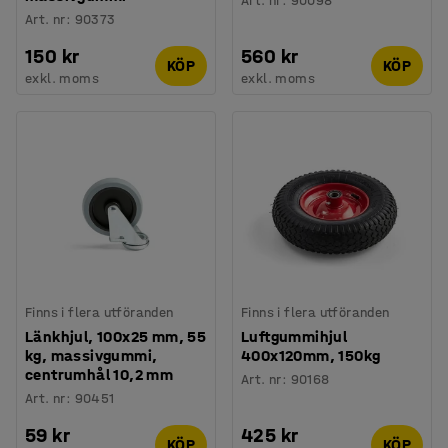
Art. nr
:
90098
Art. nr
:
90373
150 kr
560 kr
KÖP
KÖP
exkl. moms
exkl. moms
Finns i flera utföranden
Finns i flera utföranden
Länkhjul, 100x25 mm, 55
Luftgummihjul
kg, massivgummi,
400x120mm, 150kg
centrumhål 10,2 mm
Art. nr
:
90168
Art. nr
:
90451
59 kr
425 kr
KÖP
KÖP