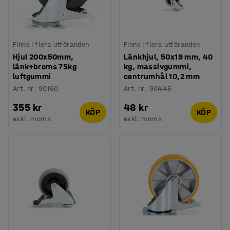
Finns i flera utföranden
Finns i flera utföranden
Hjul 200x50mm,
Länkhjul, 50x19 mm, 40
länk+broms 75kg
kg, massivgummi,
luftgummi
centrumhål 10,2 mm
Art. nr
:
90160
Art. nr
:
90446
355 kr
48 kr
KÖP
KÖP
exkl. moms
exkl. moms