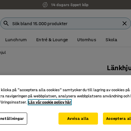
14 dagars öppet köp
Lunchrum
Entré & Lounge
Utomhus
Skola
jul
Länkhj
125x50 m
Art. nr
:
90
klicka på "acceptera alla cookies" samtycker du till lagring av cookies på 
tra navigeringen på webbplatsen, analysera webbplatsens användning och b
Rullar tys
öringsinsatser.
Läs vår cookie policy här
Hög slits
Lågt rul
inställningar
Avvisa alla
Acceptera al
Hjultyp