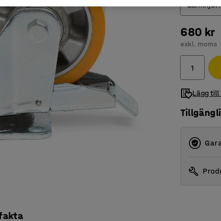
Länkhjul
680 kr
Fast hju
exkl. moms
Länkhju
Länkhju
Lägg till
Tillgängl
Gara
Produ
 fakta