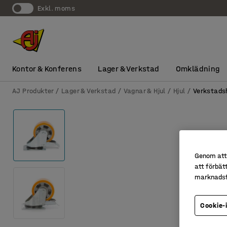
exkl. moms
Kontor & Konferens
Lager & Verkstad
Omklädning
AJ Produkter
Lager & Verkstad
Vagnar & Hjul
Hjul
Verkstadsh
Genom att 
att förbät
marknadsf
Cookie-