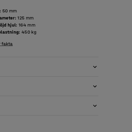
:
50
mm
iameter
:
125
mm
öjd hjul
:
164
mm
lastning
:
450
kg
 fakta
h tyst gång. Hjulen har hög slitstyrka och är
orisontella påfrestningar. Det gör dem till