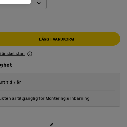
 med broms
l
l
LÄGG I VARUKORG
l med broms
 i önskelistan
ighet
ntitid 7 år
kten är tillgänglig för
Montering
&
Inbärning