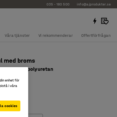
035 - 180 500
info@ajprodukter.se
Våra tjänster
Vi rekommenderar
Offertförfrågan
ul med broms
m, 450 kg, polyuretan
061
din enhet för
istå i våra
t och lätt
tyrka
lmostånd
la cookies