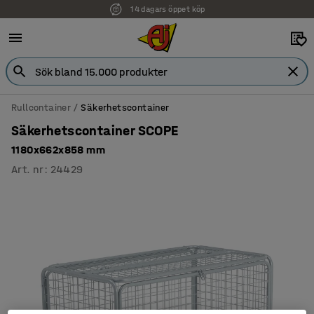
14 dagars öppet köp
Faktura för företag
Rullcontainer
Säkerhetscontainer
Säkerhetscontainer SCOPE
1180x662x858 mm
Art. nr
:
24429