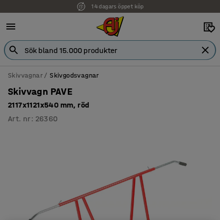
14 dagars öppet köp
Skivvagnar
Skivgodsvagnar
Skivvagn PAVE
2117x1121x540 mm, röd
Art. nr
:
26360