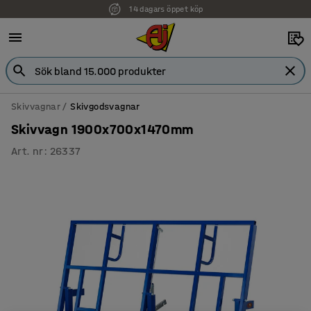
14 dagars öppet köp
Faktura för företag
Skivvagnar
Skivgodsvagnar
Skivvagn 1900x700x1470mm
Art. nr
:
26337