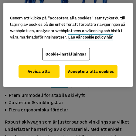
Genom att klicka på "acceptera alla cookies" samtycker du till
lagring av cookies på din enhet för att förbättra navigeringen på
webbplatsen, analysera webbplatsens användning och bistå i
våra marknadsföringsinsatser.
Läs vår cookie policy här
Cookie-inställningar
Avvisa alla
Acceptera alla cookies
Premiummodell för stabila skivlyft
Justerbar & vinklingsbar
Flera ergonomiska fördelar
Robust skivvagn som är justerbar och vinklingsbar vilket
underlättar hantering av skivmaterial. Med ett enkelt