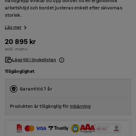
handgrepp vinklar du upp bordet till en ergonomisk
arbetshöjd och bordet justeras enkelt efter skivornas
storlek.
Läs mer
20 895 kr
exkl. moms
Lägg till i önskelistan
Tillgänglighet
Garantitid 7 år
Produkten är tillgänglig för
Inbärning