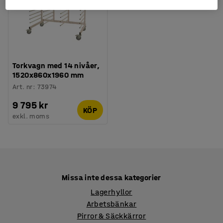
Torkvagn med 14 nivåer,
1520x860x1960 mm
Art. nr
:
73974
9 795 kr
KÖP
exkl. moms
Missa inte dessa kategorier
Lagerhyllor
Arbetsbänkar
Pirror & Säckkärror