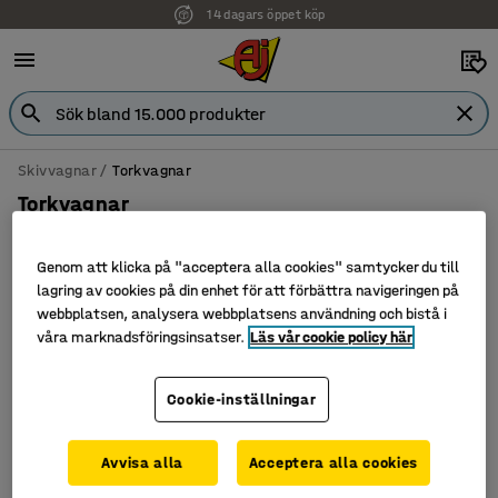
14 dagars öppet köp
Skivvagnar
Torkvagnar
Torkvagnar
Genom att klicka på "acceptera alla cookies" samtycker du till
lagring av cookies på din enhet för att förbättra navigeringen på
Filtrera
Sortera
webbplatsen, analysera webbplatsens användning och bistå i
våra marknadsföringsinsatser.
Läs vår cookie policy här
1 produkter
Cookie-inställningar
Avvisa alla
Acceptera alla cookies