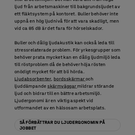
ljud från arbetsmaskiner till bakgrundsljudet av
ett fläktsystem på kontoret. Buller behöver inte
uppnå en hög ljudnivå för att vara skadligt, men
vid ca 85 dB är det fara för hörselskador.
Buller och dålig ljudakustik kan också leda till
stressrelaterade problem. För yrkesgrupper som
behöver prata mycket kan en dålig ljudmiljö leda
till röstproblem då de behöver höja rösten
onödigt mycket för att bli hörda.
Ljudabsorbenter
,
bordsskärmar
och
ljuddämpande
skärmväggar
mildrar störande
ljud och bidrar till en bättre arbetsmiljö.
Ljudergonomi är en viktig aspekt vid
utformandet av en hälsosam arbetsplats.
SÅ FÖRBÄTTRAR DU LJUDERGONOMIN PÅ
JOBBET