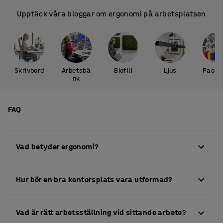
Upptäck våra bloggar om ergonomi på arbetsplatsen
Skrivbord
Arbetsbä
Biofili
Ljus
Packb
nk
FAQ
Vad betyder ergonomi?
Ergonomi är läran om den mänskliga kroppens
Hur bör en bra kontorsplats vara utformad?
funktioner under arbete och anpassning av
arbetsmiljön för att minimera förslitning av kroppen.
Med en justerbar kontorsstol och ett höj- och
Vad är rätt arbetsställning vid sittande arbete?
sänkbart skrivbord kan kontorsplatsen anpassas