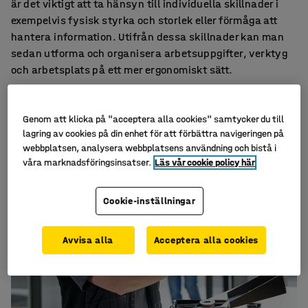
är det viktigt att ta hänsyn till individuella skillnader i
exempelvis fysisk styrka och storlek eller förmåga att
hantera information. Utifrån dessa skillnader kan man
sedan utforma och organisera arbetsuppgifter, verktyg
och arbetsplats på ett mer ergonomiskt sätt.
Genom att klicka på "acceptera alla cookies" samtycker du till
lagring av cookies på din enhet för att förbättra navigeringen på
webbplatsen, analysera webbplatsens användning och bistå i
våra marknadsföringsinsatser.
Läs vår cookie policy här
Cookie-inställningar
Avvisa alla
Acceptera alla cookies