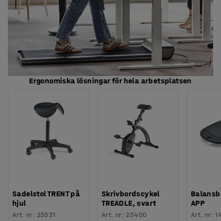
Ergonomiska lösningar för hela arbetsplatsen
Sadelstol TRENT på
Skrivbordscykel
Balansb
hjul
TREADLE, svart
APP
Art. nr
:
23531
Art. nr
:
23400
Art. nr
:
1