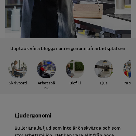
Upptäck våra bloggar om ergonomi på arbetsplatsen
Skrivbord
Arbetsbä
Biofili
Ljus
Packb
nk
Ljudergonomi
Buller är alla ljud som inte är önskvärda och som
stör arbetsmiljön. Det kan vara allt från höga