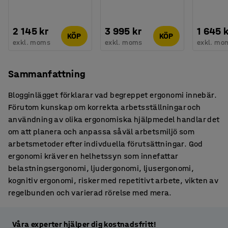
2 145 kr
3 995 kr
1 645 
KÖP
KÖP
exkl. moms
exkl. moms
exkl. mo
Sammanfattning
Blogginlägget förklarar vad begreppet ergonomi innebär.
Förutom kunskap om korrekta arbetsställningar och
användning av olika ergonomiska hjälpmedel handlar det
om att planera och anpassa såväl arbetsmiljö som
arbetsmetoder efter indivduella förutsättningar. God
ergonomi kräver en helhetssyn som innefattar
belastningsergonomi, ljudergonomi, ljusergonomi,
kognitiv ergonomi, risker med repetitivt arbete, vikten av
regelbunden och varierad rörelse med mera.
Våra experter hjälper dig kostnadsfritt!