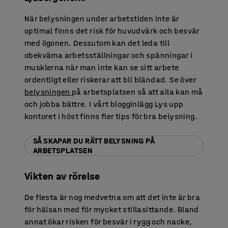
När belysningen under arbetstiden inte är
optimal finns det risk för huvudvärk och besvär
med ögonen. Dessutom kan det leda till
obekväma arbetsställningar och spänningar i
musklerna när man inte kan se sitt arbete
ordentligt eller riskerar att bli bländad. Se över
belysningen
på arbetsplatsen så att alla kan må
och jobba bättre. I vårt blogginlägg Lys upp
kontoret i höst finns fler tips för bra belysning.
SÅ SKAPAR DU RÄTT BELYSNING PÅ
ARBETSPLATSEN
Vikten av rörelse
De flesta är nog medvetna om att det inte är bra
för hälsan med för mycket stillasittande. Bland
annat ökar risken för besvär i rygg och nacke,