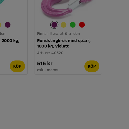
den
Finns i flera utföranden
 2000 kg,
Rundslingkrok med spärr,
1000 kg, violett
Art. nr
:
40520
515 kr
KÖP
KÖP
exkl. moms