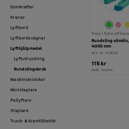
Domkrafter
Kranar
Lyftbord
Finns i flera utföran
Lyftbordsvagnar
Rundsling sömlös,
4000 mm
Lyfthjälpmedel
Art. nr
:
40530
Lyftutrustning
115 kr
Rundslingskrok
exkl. moms
Maskinskridskor
Ministaplare
Pallyftare
Staplare
Truck- & Krantillbehör