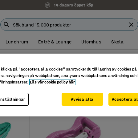
14 dagars öppet köp
Lunchrum
Entré & Lounge
Utomhus
Skola
Rundslingskrok
rok
klicka på "acceptera alla cookies" samtycker du till lagring av cookies på 
tra navigeringen på webbplatsen, analysera webbplatsens användning och b
öringsinsatser.
Läs vår cookie policy här
inställningar
Avvisa alla
Acceptera al