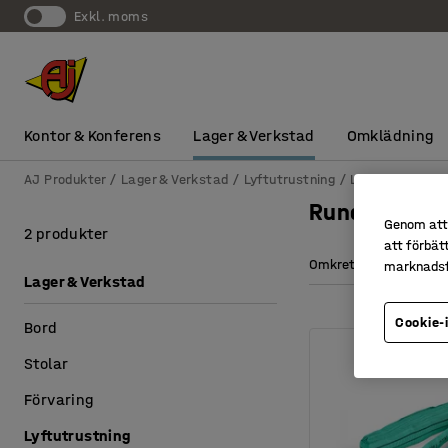
exkl. moms
Kontor & Konferens
Lager & Verkstad
Omklädning
AJ Produkter
Lager & Verkstad
Lyftutrustning
Lyfthjälpmedel
Rundslingsk
Genom att 
2 produkter
att förbät
Omkrets
marknadsf
Lager & Verkstad
Cookie-
Bord
Stolar
Förvaring
Lyftutrustning