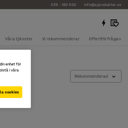
035 - 180 500
info@ajprodukter.se
Våra tjänster
Vi rekommenderar
Offertförfrågan
din enhet för
istå i våra
Rekommenderad
la cookies