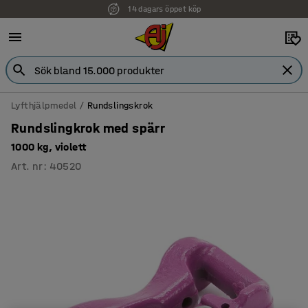
14 dagars öppet köp
Faktura för företag
Lyfthjälpmedel
Rundslingskrok
Rundslingkrok med spärr
1000 kg, violett
Art. nr
:
40520