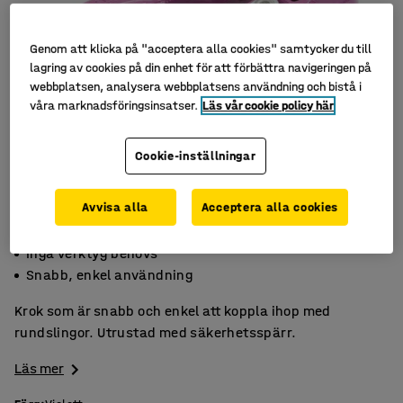
Genom att klicka på "acceptera alla cookies" samtycker du till
lagring av cookies på din enhet för att förbättra navigeringen på
webbplatsen, analysera webbplatsens användning och bistå i
våra marknadsföringsinsatser.
Läs vår cookie policy här
Cookie-inställningar
Avvisa alla
Acceptera alla cookies
Med säkerhetsspärr
Inga verktyg behövs
Snabb, enkel användning
Krok som är snabb och enkel att koppla ihop med
rundslingor. Utrustad med säkerhetsspärr.
Läs mer