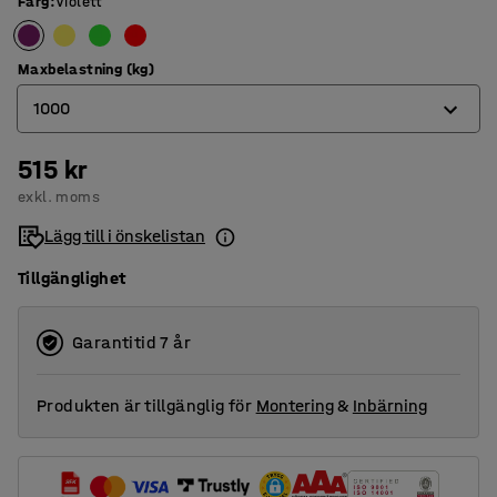
Färg
:
Violett
Maxbelastning (kg)
1000
515 kr
1000
exkl. moms
2000
Lägg till i önskelistan
3000
Tillgänglighet
5000
Garantitid 7 år
Produkten är tillgänglig för
Montering
&
Inbärning