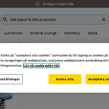
14 dagars öppet köp
Lunchrum
Entré & Lounge
Utomhus
Skola
bord med lyftfunktion
 lyftfunktion
klicka på "acceptera alla cookies" samtycker du till lagring av cookies på 
tra navigeringen på webbplatsen, analysera webbplatsens användning och b
ing
öringsinsatser.
Läs vår cookie policy här
inställningar
Avvisa alla
Acceptera al