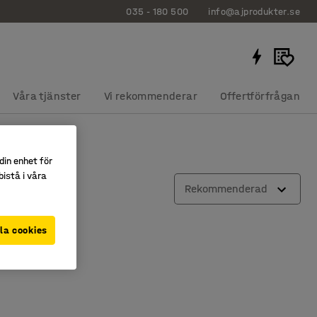
035 - 180 500
info@ajprodukter.se
Våra tjänster
Vi rekommenderar
Offertförfrågan
din enhet för
istå i våra
Rekommenderad
la cookies