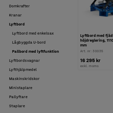
Domkrafter
Kranar
Lyftbord
Lyftbord med enkelsax
Lyftbord med fjä
höjdreglering, 11
Lågbyggda U-bord
mm
Art. nr
:
30035
Pallbord med lyftfunktion
16 295 kr
Lyftbordsvagnar
exkl. moms
Lyfthjälpmedel
Maskinskridskor
Ministaplare
Pallyftare
Staplare