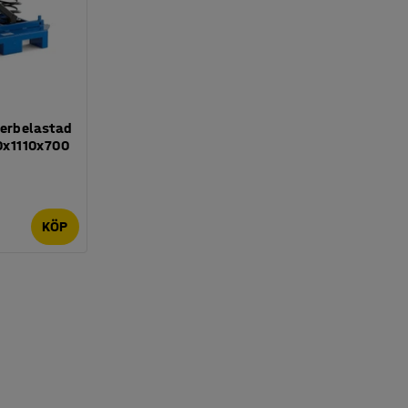
derbelastad
10x1110x700
KÖP